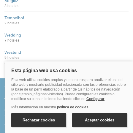
Steglitz
3 hoteles
Tempelhof
2 hoteles
Wedding
7 hoteles
Westend
9 hoteles
Conócenos
Quiénes somos
Más de 500.000 clientes satisfechos. Confirmación inmediata, total
seguridad y garantía. Sin sorpresas.
Ahorro