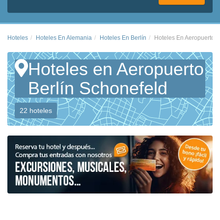
Hoteles
Hoteles En Alemania
Hoteles En Berlín
Hoteles En Aeropuerto B
Hoteles en Aeropuerto
Berlín Schonefeld
22 hoteles