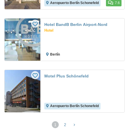
Aeropuerto Berlín Schonefeld
7.6
Hotel BandB Berlin Airport-Nord
Hotel
Berlín
Motel Plus Schönefeld
Aeropuerto Berlín Schonefeld
1
2
(página