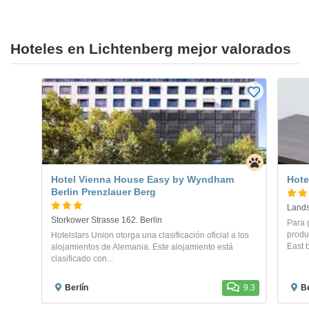
Hoteles en Lichtenberg mejor valorados
Hotel Vienna House Easy by Wyndham
Hote
Berlin Prenzlauer Berg
Lands
Storkower Strasse 162. Berlin
Para 
produ
Hotelstars Union otorga una clasificación oficial a los
East b
alojamientos de Alemania. Este alojamiento está
clasificado con...
Berlín
9.3
Be