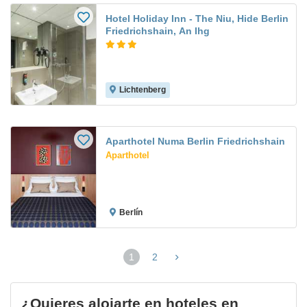
Hotel Holiday Inn - The Niu, Hide Berlin
Friedrichshain, An Ihg
Lichtenberg
Aparthotel Numa Berlin Friedrichshain
Aparthotel
Berlín
1
2
(página
actual)
¿Quieres alojarte en hoteles en