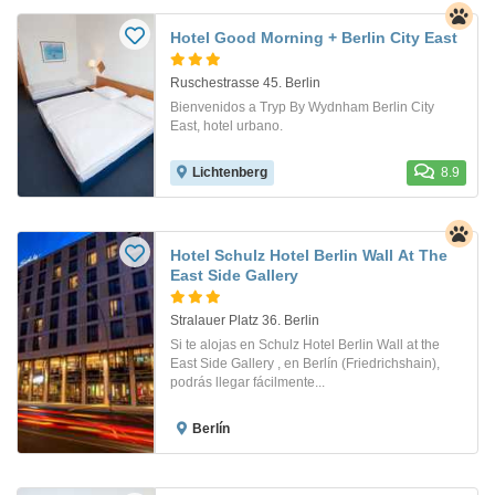
Hotel Good Morning + Berlin City East
Ruschestrasse 45. Berlin
Bienvenidos a Tryp By Wydnham Berlin City
East, hotel urbano.
Lichtenberg
8.9
Hotel Schulz Hotel Berlin Wall At The
East Side Gallery
Stralauer Platz 36. Berlin
Si te alojas en Schulz Hotel Berlin Wall at the
East Side Gallery , en Berlín (Friedrichshain),
podrás llegar fácilmente...
Berlín