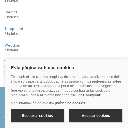
2 hoteles
Steglitz
3 hoteles
Tempelhof
2 hoteles
Wedding
7 hoteles
Westend
9 hoteles
Conócenos
Quiénes somos
Más de 500.000 clientes satisfechos. Confirmación inmediata, total
seguridad y garantía. Sin sorpresas.