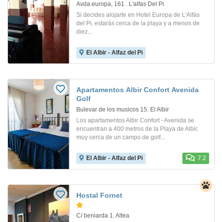
Avda.europa, 161 . L'alfas Del Pi
Si decides alojarte en Hotel Europa de L'Alfàs
del Pi, estarás cerca de la playa y a menos de
diez...
El Albir - Alfaz del Pi
Apartamentos Albir Confort Avenida
Golf
Bulevar de los musicos 15. El Albir
Los apartamentos Albir Confort - Avenida se
encuentran a 400 metros de la Playa de Albir,
muy cerca de un campo de golf...
El Albir - Alfaz del Pi
7.2
Hostal Fornet
C/ beniarda 1. Altea