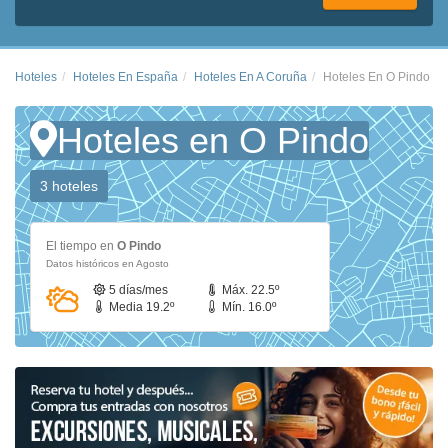
Hoteles
Hoteles En España
Hoteles En A Coruña
Hoteles En O Pindo
Hoteles en O Pindo
3 hoteles
El tiempo en
O Pindo
Datos históricos en Agosto
5 días/mes
Máx. 22.5º
Media 19.2º
Mín. 16.0º