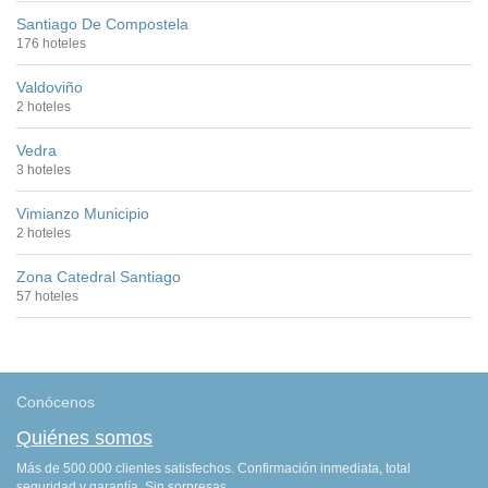
Santiago De Compostela
176 hoteles
Valdoviño
2 hoteles
Vedra
3 hoteles
Vimianzo Municipio
2 hoteles
Zona Catedral Santiago
57 hoteles
Conócenos
Quiénes somos
Más de 500.000 clientes satisfechos. Confirmación inmediata, total
seguridad y garantía. Sin sorpresas.