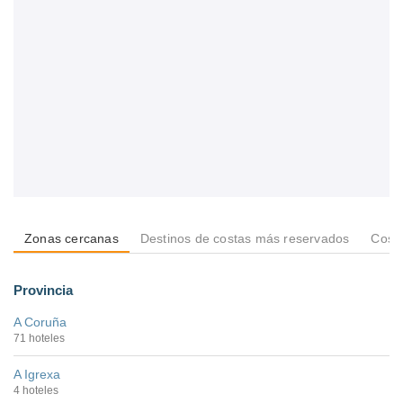
Zonas cercanas
Destinos de costas más reservados
Costa
Provincia
A Coruña
71 hoteles
A Igrexa
4 hoteles