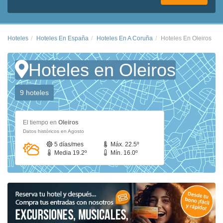
Hoteles
Hoteles En España
Hoteles En A Coruña
Hoteles En Oleiros
Hoteles en Oleiros
9 hoteles
El tiempo en
Oleiros
Datos históricos en Agosto
5 días/mes
Máx. 22.5º
Media 19.2º
Mín. 16.0º