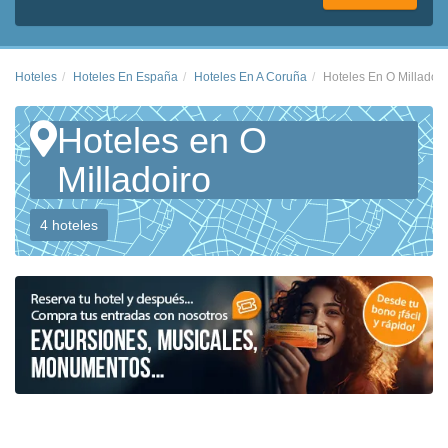
Hoteles
Hoteles En España
Hoteles En A Coruña
Hoteles En O Milladoir
Hoteles en O
Milladoiro
4 hoteles