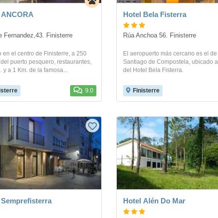
l ANCORA
Hotel Bela Fisterra
e Fernandez,43. Finisterre
Rúa Anchoa 56. Finisterre
 en el centro de Finisterre, a 250
El aeropuerto más cercano es el de
del puerto pesquero, restaurantes,
Santiago de Compostela, ubicado 
.. y a 1 Km. de la famosa...
del Hotel Bela Fisterra.
isterre
9.0
Finisterre
 Semprefisterra
Hotel Alén Do Mar