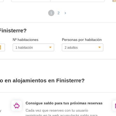
1
2
(página
actual)
Finisterre?
Nº habitaciones
Personas por habitación
o en alojamientos en Finisterre?
Consigue saldo para tus próximas reservas
y
Cada vez que reserves con tu usuario
registrado en la web acumularás saldo para