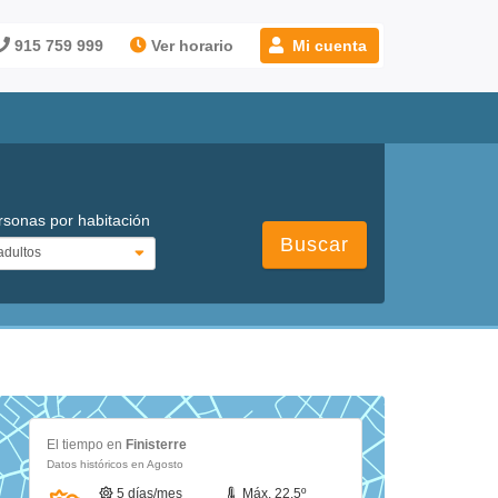
915 759 999
Ver horario
Mi cuenta
rsonas por habitación
Buscar
El tiempo en
Finisterre
Datos históricos en Agosto
5 días/mes
Máx. 22.5º