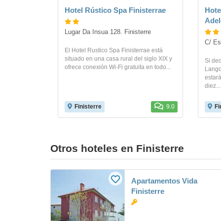
Hotel Rústico Spa Finisterrae
Hote
Adel
Lugar Da Insua 128. Finisterre
C/ Es
El Hotel Rustico Spa Finisterrae está
situado en una casa rural del siglo XIX y
Si dec
ofrece conexión Wi-Fi gratuita en todo...
Langos
estar
diez...
Finisterre
9.0
Fi
Otros hoteles en Finisterre
Apartamentos Vida
Finisterre