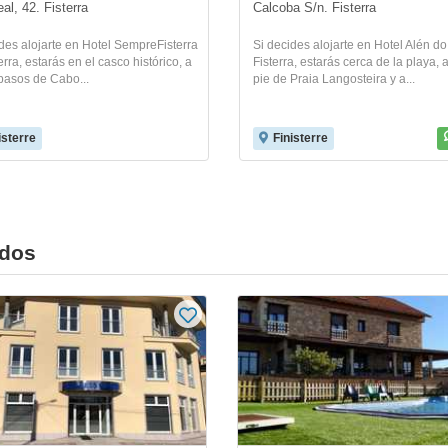
al, 42. Fisterra
Calcoba S/n. Fisterra
des alojarte en Hotel SempreFisterra
Si decides alojarte en Hotel Alén d
erra, estarás en el casco histórico, a
Fisterra, estarás cerca de la playa, 
pasos de Cabo...
pie de Praia Langosteira y a...
isterre
Finisterre
ados