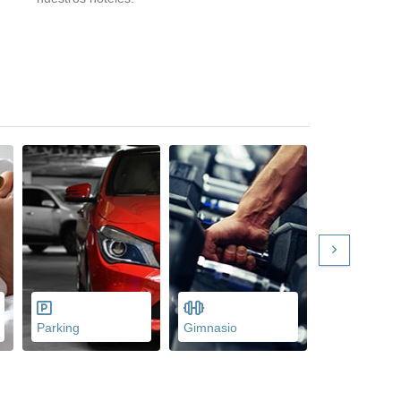
Parking
Gimnasio
Menús dieté