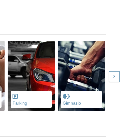
Parking
Gimnasio
Menús dieté