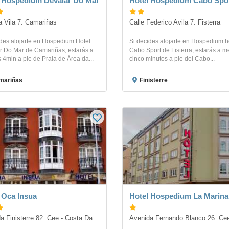
 Hospedium Devalar Do Mar
Hotel Hospedium Cabo Spo
a Vila 7. Camariñas
Calle Federico Avila 7. Fisterra
ides alojarte en Hospedium Hotel
Si decides alojarte en Hospedium h
r Do Mar de Camariñas, estarás a
Cabo Sport de Fisterra, estarás a 
4min a pie de Praia de Área da...
cinco minutos a pie del Cabo...
mariñas
Finisterre
 Oca Insua
Hotel Hospedium La Marina
a Finisterre 82. Cee - Costa Da 
Avenida Fernando Blanco 26. Ce