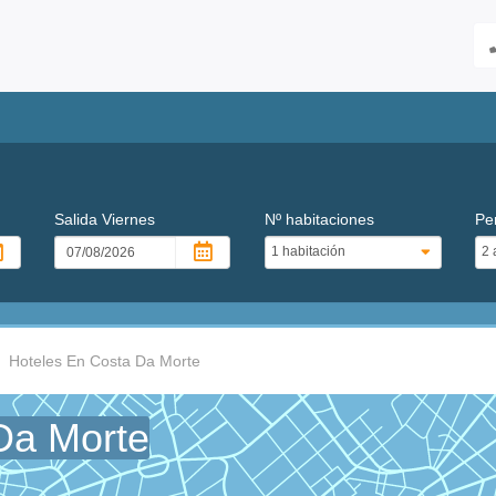
Salida
Viernes
Nº habitaciones
Pe
Hoteles En Costa Da Morte
Da Morte