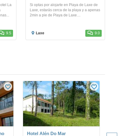
otel La
Si optas por alojarte en Playa de Laxe de
a
Laxe, estarás cerca de la playa y a apenas
nas...
2min a pie de Playa de Laxe....
9.5
Laxe
9.0
mo
Hotel Alén Do Mar
Hotel Ald