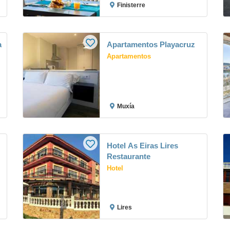
Finisterre
a
Apartamentos Playacruz
Apartamentos
Muxía
Hotel As Eiras Lires
Restaurante
Hotel
Lires