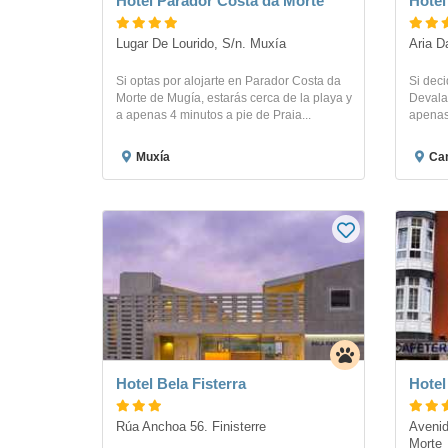
Hotel Parador Costa da Morte
Hotel
Lugar De Lourido, S/n. Muxía
Aria D
Si optas por alojarte en Parador Costa da
Si dec
Morte de Mugía, estarás cerca de la playa y
Devala
a apenas 4 minutos a pie de Praia...
apenas 
Muxía
Ca
Hotel Bela Fisterra
Hotel
Rúa Anchoa 56. Finisterre
Avenid
Morte