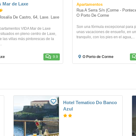
 Mar de Laxe
Apartamentos
Rua A Serra S/n (Corme - Pontece
O Porto De Corme
osalía De Castro, 64, Laxe. Laxe
Son una fórmula excepcional para 
partamentos VIDA Mar de Laxe
unas vacaciones de ensueño, en un
 situados en pleno centro de Laxe,
tranquilo, con los pies en el agua,...
 las villas más pintorescas de la
..
axe
9.9
O Porto de Corme
Hotel Tematico Do Banco
Azul