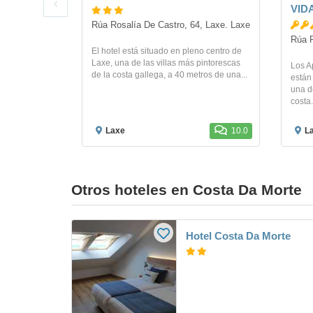
VIDA
Rúa Rosalía De Castro, 64, Laxe. Laxe
Rúa R
El hotel está situado en pleno centro de
Laxe, una de las villas más pintorescas
Los A
de la costa gallega, a 40 metros de una...
están
una de
costa.
Laxe
10.0
L
Otros hoteles en Costa Da Morte
Hotel Costa Da Morte