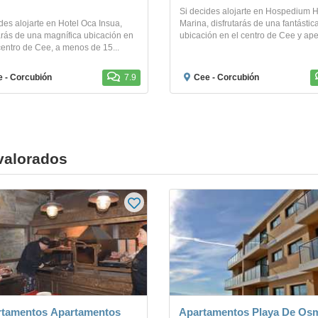
Si decides alojarte en Hospedium H
des alojarte en Hotel Oca Insua,
Marina, disfrutarás de una fantástic
arás de una magnífica ubicación en
ubicación en el centro de Cee y ape
entro de Cee, a menos de 15...
 - Corcubión
7.9
Cee - Corcubión
valorados
tamentos Apartamentos
Apartamentos Playa De Os