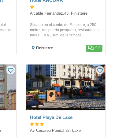
rt
Hotel ANCORA
Alcalde Fernandez,43. Finisterre
otel
Situado en el centro de Finisterre, a 250
menos de
metros del puerto pesquero, restaurantes,
bares,... y a 1 Km. de la famosa...
Finisterre
9.0
Hotel Playa De Laxe
e
Av Cesareo Pondal 27. Laxe