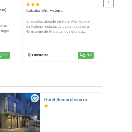
so). 
Calcoba S/n. Fisterra
C/ Playa De 
Hortensias, 
Si decides alojarte en Hotel Alén do mar
pasar
de Fisterra, estarás cerca de la playa, a
Familiar e his
 lugar
4min a pie de Praia Langosteira y a...
totalmente re
Se admiten
9.2
Finisterre
9.2
Cee - Co
Hotel Semprefisterra