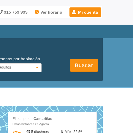
915 759 999
Ver horario
Mi cuenta
rsonas por habitación
Buscar
El tiempo en
Camariñas
Datos históricos en Agosto
5 días/mes
Máx. 22.5º