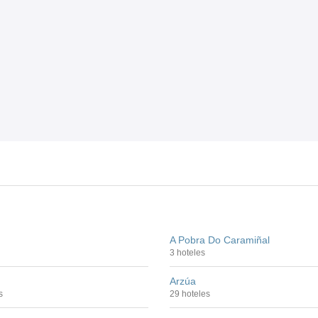
A Pobra Do Caramiñal
3 hoteles
Arzúa
s
29 hoteles