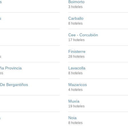
s
Boimorto
3 hoteles
s
Carballo
8 hoteles
Cee - Corcubión
17 hoteles
Finisterre
s
28 hoteles
ña Provincia
Lavacolla
es
8 hoteles
 De Bergantiños
Mazaricos
4 hoteles
Muxía
19 hoteles
a
Noia
8 hoteles