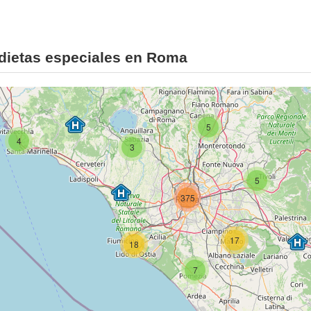
dietas especiales en Roma
5
4
3
5
375
17
18
7