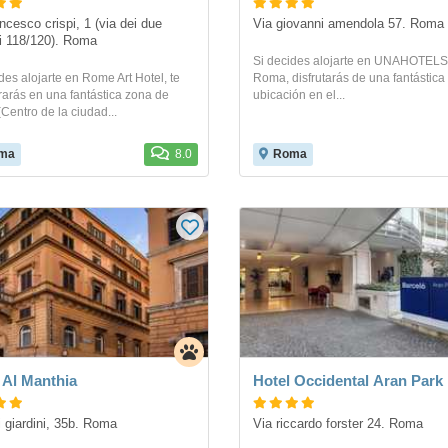
ncesco crispi, 1 (via dei due 
Via giovanni amendola 57. Roma
i 118/120). Roma
Si decides alojarte en UNAHOTEL
des alojarte en Rome Art Hotel, te
Roma, disfrutarás de una fantástica
arás en una fantástica zona de
ubicación en el...
entro de la ciudad...
ma
8.0
Roma
 Al Manthia
Hotel Occidental Aran Park
i giardini, 35b. Roma
Via riccardo forster 24. Roma