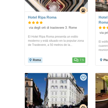
Hotel Ripa Roma
Hotel
Rom
 via degli orti di trastevere 3. Rome
 via 
El Hotel Ripa Roma presenta un estilo
moderno y está situado en la popular zona
El edif
de Trastevere, a 50 metros de la...
cuarent
reunion
Roma
7.5
Pla