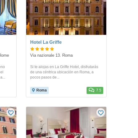
Hotel La Griffe
 Rome
Via nazionale 13. Roma
eno
Si te alojas en La Griffe Hotel, disfrutarás
el
de una céntrica ubicación en Roma, a
a...
pocos pasos de...
Roma
7.5