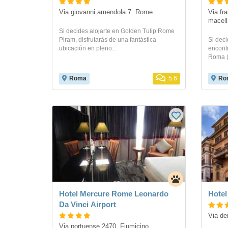
Via giovanni amendola 7. Rome
Via fra
macell
Si decides alojarte en Golden Tulip Rome
Piram, disfrutarás de una fantástica
Si deci
ubicación en pleno...
encontr
Roma (C
Roma
5.6
Ro
Hotel Mercure Rome Leonardo
Hotel
Da Vinci Airport
Via de
Via portuense 2470. Fiumicino