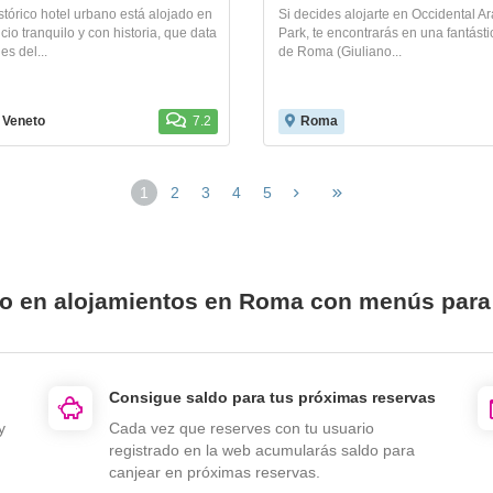
stórico hotel urbano está alojado en
Si decides alojarte en Occidental A
icio tranquilo y con historia, que data
Park, te encontrarás en una fantást
es del...
de Roma (Giuliano...
 Veneto
7.2
Roma
1
2
3
4
5
io en alojamientos en Roma con menús para
Consigue saldo para tus próximas reservas
y
Cada vez que reserves con tu usuario
registrado en la web acumularás saldo para
canjear en próximas reservas.