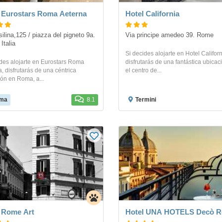
 Eurostars Roma Aeterna
Hotel California
ilina,125 / piazza del pigneto 9a. 
Via principe amedeo 39. Rome
Italia
Si decides alojarte en Hotel Californ
ides alojarte en Eurostars Roma
disfrutarás de una fantástica ubicac
, disfrutarás de una céntrica
el centro de...
ón en Roma, a...
ma
8.1
Termini
 Rome Art
Hotel UNA HOTELS Decò 