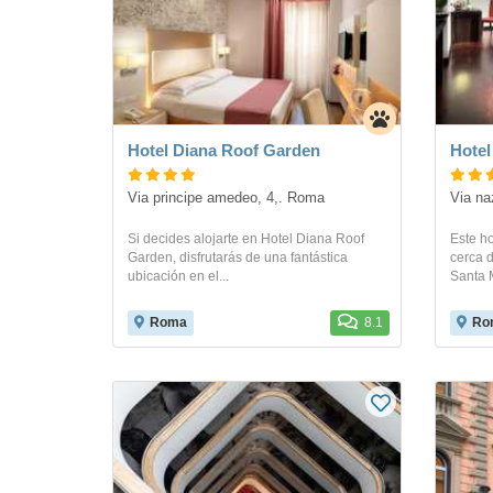
Hotel Diana Roof Garden
Hotel
Via principe amedeo, 4,. Roma
Via na
Si decides alojarte en Hotel Diana Roof
Este ho
Garden, disfrutarás de una fantástica
cerca d
ubicación en el...
Santa M
Roma
8.1
Ro