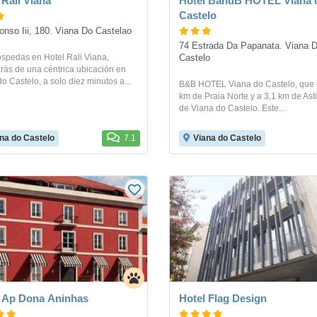
 Rali Viana
Hotel BandB HOTEL Viana 
Castelo
fonso Iii, 180. Viana Do Castelao
74 Estrada Da Papanata. Viana D
ospedas en Hotel Rali Viana,
Castelo
arás de una céntrica ubicación en
o Castelo, a solo diez minutos a...
B&B HOTEL Viana do Castelo, que 
km de Praia Norte y a 3,1 km de Asti
de Viana do Castelo. Este...
na do Castelo
7.1
Viana do Castelo
 Ap Dona Aninhas
Hotel Flag Design