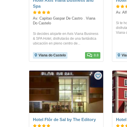
Hotel Axis Viana Business and
Hotel
Spa
Av. Al
Av. Capitao Gaspar De Castro . Viana 
Si te h
Do Castelo
disfrut
Viana d
Si decides alojarte en Axis Viana Business
& SPA Hotel, disfrutarás de una fantástica
ubicación en pleno centro de...
Viana do Castelo
8.8
Via
Hotel Flôr de Sal by The Editory
Hotel