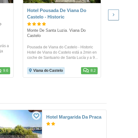
Hotel Pousada De Viana Do
Hotel Pens
Castelo - Historic
 
Rua Manuel E
Castelo
Monte De Santa Luzia. Viana Do 
Castelo
en el centro h
arás a
Castelo. La P
Pousada de Viana do Castelo - Historic
ja
lado del O Lar
Hotel de Viana do Castelo está a 2min en
coche de Santuario de Santa Lucía y a 9...
9.6
Viana do Castelo
8.2
Viana do 
Hotel Margarida Da Praca