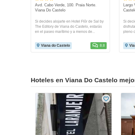
Avd. Cabo Verde, 100. Praia Norte. 
Largo 
Viana Do Castelo
Castel
Si decides alojarte en Hotel Flôr de Sal by
Si deci
The Editory de Viana do Castelo, estarás
disfrut
en el paseo marítimo y a menos de...
pleno c
Viana do Castelo
8.8
Via
Hoteles en Viana Do Castelo mejo