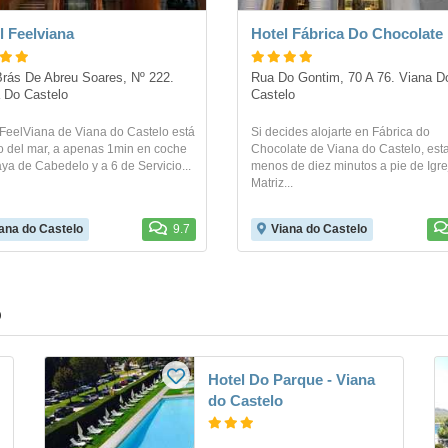
l Feelviana
Hotel Fábrica Do Chocolate
rás De Abreu Soares, Nº 222. 
Rua Do Gontim, 70 A 76. Viana Do
 Do Castelo
Castelo
 FeelViana de Viana do Castelo está
Si decides alojarte en Fábrica do
do del mar, a apenas 1min en coche
Chocolate de Viana do Castelo, est
ya de Cabedelo y a 6 de Servicio...
menos de diez minutos a pie de Igre
Matriz...
ana do Castelo
9.7
Viana do Castelo
o
Hotel Do Parque - Viana
do Castelo