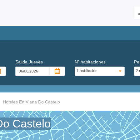
Salida
Jueves
Nº habitaciones
Pe
Hoteles En Viana Do Castelo
Do Castelo