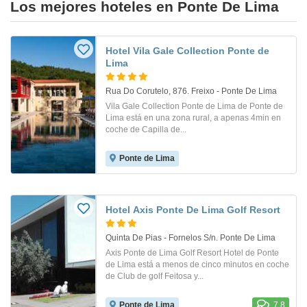
Los mejores hoteles en Ponte De Lima
Hotel Vila Gale Collection Ponte de
Lima
Rua Do Corutelo, 876. Freixo - Ponte De Lima
Vila Gale Collection Ponte de Lima de Ponte de
Lima está en una zona rural, a apenas 4min en
coche de Capilla de...
Ponte de Lima
Hotel Axis Ponte De Lima Golf Resort
Quinta De Pias - Fornelos S/n. Ponte De Lima
Axis Ponte de Lima Golf Resort Hotel de Ponte
de Lima está a menos de cinco minutos en coche
de Club de golf Feitosa y...
Ponte de Lima
7.8