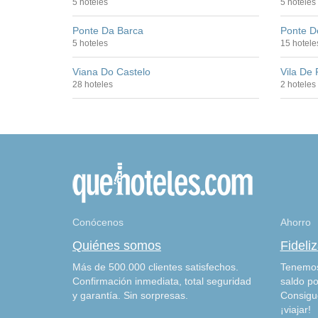
5 hoteles
5 hoteles
Ponte Da Barca
Ponte D
5 hoteles
15 hotele
Viana Do Castelo
Vila De
28 hoteles
2 hoteles
Conócenos
Ahorro
Quiénes somos
Fideli
Más de 500.000 clientes satisfechos.
Tenemos
Confirmación inmediata, total seguridad
saldo po
y garantía. Sin sorpresas.
Consigu
¡viajar!