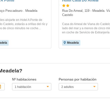
 A Ponte
Hotel Casa Do Ameal
oço Pescadouro . Meadela
Rua Do Ameal, 119 - Meadela. Vi
Castelo
des alojarte en Hotel A Ponte de
o Castelo, estarás a orillas del río y
Casa do Ameal de Viana do Castelo
s de cinco minutos ne coche...
lado del mar y a menos de cinco mi
en coche de Servicio de Extranjería y
adela
Meadela
 Meadela?
Nº habitaciones
Personas por habitación