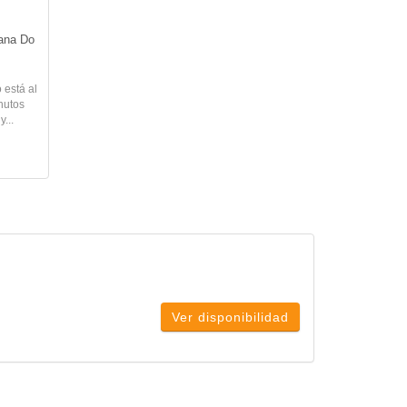
ana Do 
 está al
nutos
...
Ver disponibilidad