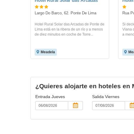
Hotel Rural Solar das Arcadas
Hotel
Largo Do Barco, 62. Ponte De Lima
Rua P
Hotel Rural Solar das Arcadas de Ponte de
Si deci
Lima está en la ribera de un río y a menos
Viana d
de diez minutos en coche de Torre...
a meno
Meadela
Me
¿Quieres alojarte en hoteles en
Entrada
Jueves
Salida
Viernes