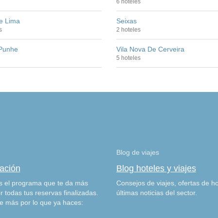
6 hoteles
e Lima
Seixas
s
2 hoteles
 Punhe
Vila Nova De Cerveira
5 hoteles
Blog de viajes
zación
Blog hoteles y viajes
 el programa que te da más
Consejos de viajes, ofertas de ho
r todas tus reservas finalizadas.
últimas noticias del sector.
e más por lo que ya haces: