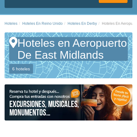
Hoteles
Hoteles En Reino Unido
Hoteles En Derby
Hoteles En Aeropuer
Hoteles en Aeropuerto
De East Midlands
6 hoteles