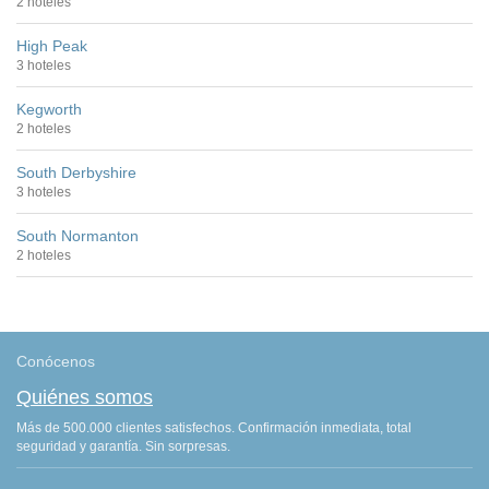
2 hoteles
High Peak
3 hoteles
Kegworth
2 hoteles
South Derbyshire
3 hoteles
South Normanton
2 hoteles
Conócenos
Quiénes somos
Más de 500.000 clientes satisfechos. Confirmación inmediata, total
seguridad y garantía. Sin sorpresas.