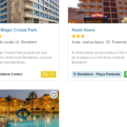
 Magic Cristal Park
Hotel Alone
e ruzafa 14. Benidorm
Avda. marina baixa, 23. Finestrat
ic Cristal Park gozarás de una
El Hotel Alone se encuentra a 700 
ión céntrica en Benidorm, a pocos
de la playa y a 2 km de la costa de
de Ayuntamiento...
Benidorm.
nidorm Centro
6.7
Benidorm - Playa Poniente