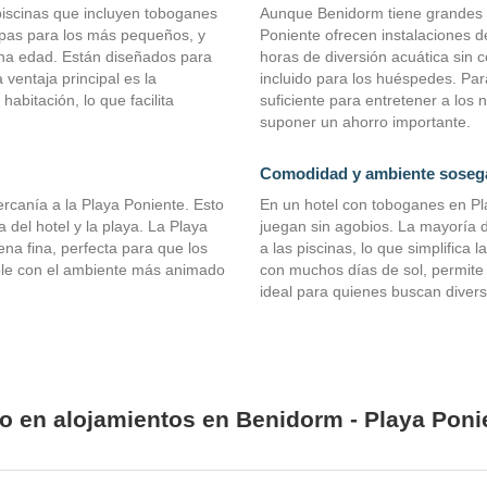
piscinas que incluyen toboganes
Aunque Benidorm tiene grandes 
pas para los más pequeños, y
Poniente ofrecen instalaciones d
na edad. Están diseñados para
horas de diversión acuática sin c
 ventaja principal es la
incluido para los huéspedes. Par
abitación, lo que facilita
suficiente para entretener a los
suponer un ahorro importante.
Comodidad y ambiente soseg
ercanía a la Playa Poniente. Esto
En un hotel con toboganes en Pla
a del hotel y la playa. La Playa
juegan sin agobios. La mayoría d
na fina, perfecta para que los
a las piscinas, lo que simplifica 
ble con el ambiente más animado
con muchos días de sol, permite di
ideal para quienes buscan divers
io en alojamientos en Benidorm - Playa Pon