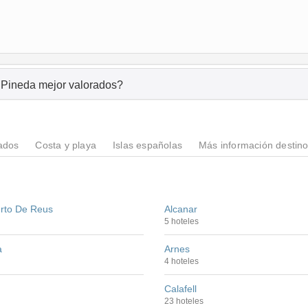
boganes en La Pineda mejor valorados?
ados
Costa y playa
Islas españolas
Más información destin
rto De Reus
Alcanar
5 hoteles
a
Arnes
4 hoteles
Calafell
23 hoteles