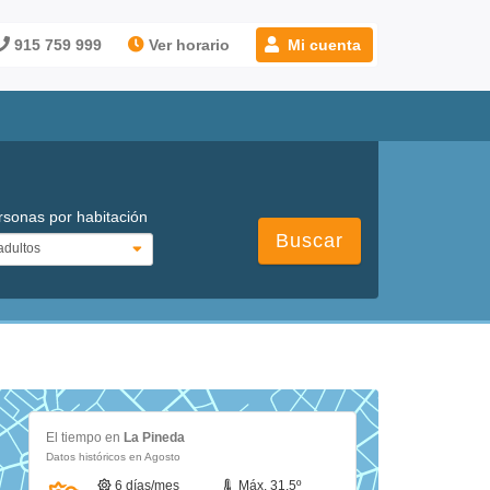
915 759 999
Ver horario
Mi cuenta
rsonas por habitación
Buscar
El tiempo en
La Pineda
Datos históricos en Agosto
6 días/mes
Máx. 31.5º