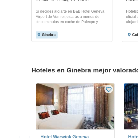
Avenue De L'étang 73. Vernier
Chemin
Si decides alojarte en B&B Hotel Geneva
Hotelst
Airport de Vernier, estarás a menos de
oficial
cinco minutos en coche de Palexpo y...
alojami
Ginebra
Coi
Hoteles en Ginebra mejor valorad
Hotel Warwick Geneva
Hote