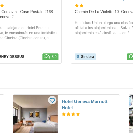
 Cornavin - Case Postale 2168 
Chemin De La Violette 10. Genev
Geneve-2
Hotelstars Union otorga una clasific
cides alojarte en Hotel Bernina
oficial a los alojamientos de Suiza. 
a, te encontrarás en una fantástica
alojamiento está clasificado con 2...
de Ginebra (Ginebra centro), a
ENEY DESSUS
8.9
Ginebra
Hotel Geneva Marriott
Hotel