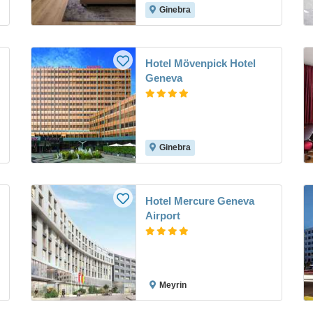
Ginebra
Hotel Mövenpick Hotel
Geneva
Ginebra
Hotel Mercure Geneva
Airport
Meyrin