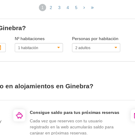
1
2
3
4
5
(página
actual)
 Ginebra?
Nº habitaciones
Personas por habitación
io en alojamientos en Ginebra?
Consigue saldo para tus próximas reservas
y
Cada vez que reserves con tu usuario
registrado en la web acumularás saldo para
canjear en próximas reservas.