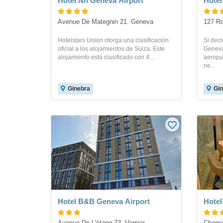
Hotel Nh Geneva Airport
Hotel
Avenue De Mategnin 21. Geneva
127 Ro
Hotelstars Union otorga una clasificación
Si deci
oficial a los alojamientos de Suiza. Este
Geneva 
alojamiento está clasificado con 4...
aeropu
ne...
Ginebra
Gin
Hotel B&B Geneva Airport
Hotel