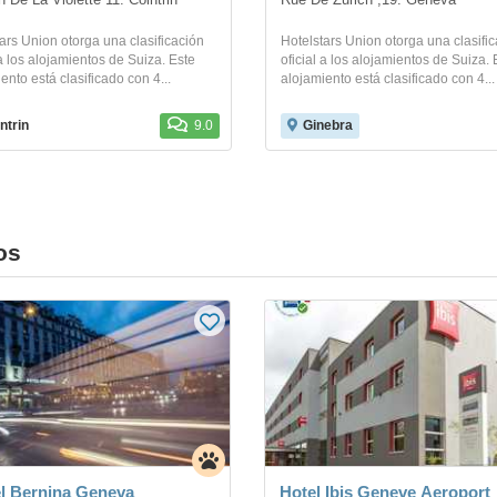
 De La Violette 11. Cointrin
Rue De Zurich ,19. Geneva
ars Union otorga una clasificación
Hotelstars Union otorga una clasifi
 a los alojamientos de Suiza. Este
oficial a los alojamientos de Suiza. 
ento está clasificado con 4...
alojamiento está clasificado con 4...
ntrin
9.0
Ginebra
os
l Bernina Geneva
Hotel Ibis Geneve Aeroport