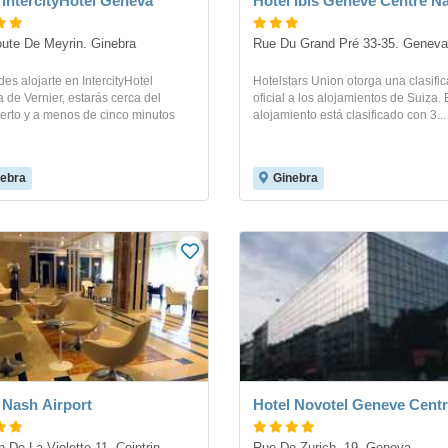
 IntercityHotel Geneva
Hotel Ibis Geneve Centre N
ute De Meyrin. Ginebra
Rue Du Grand Pré 33-35. Geneva
des alojarte en IntercityHotel
Hotelstars Union otorga una clasifi
de Vernier, estarás cerca del
oficial a los alojamientos de Suiza. 
erto y a menos de cinco minutos
alojamiento está clasificado con 3...
ebra
Ginebra
 Nash Airport
Hotel Novotel Geneve Cent