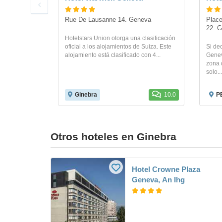
Rue De Lausanne 14. Geneva
Place
22. 
Hotelstars Union otorga una clasificación
oficial a los alojamientos de Suiza. Este
Si de
alojamiento está clasificado con 4...
Genev
zona 
solo...
Ginebra
10.0
P
Otros hoteles en Ginebra
Hotel Crowne Plaza
Geneva, An Ihg