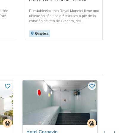
Rue De Lausanne 41-43. Geneva
cación
El establecimiento Royal Manotel tiene una
Este
ubicación céntrica a 5 minutos a pie de la
estación de tren de Ginebra, del...
Ginebra
Hotel Cornavin
Hotel Hôte