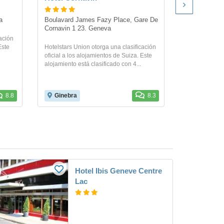
a
Boulavard James Fazy Place, Gare De 
Rue Pradier 
Cornavin 1 23. Geneva
ación
Hôtel le Squa
Este
Hotelstars Union otorga una clasificación
una buena ubi
oficial a los alojamientos de Suiza. Este
Ginebra. Este
alojamiento está clasificado con 4...
muy...
8.8
Ginebra
8.3
Ginebra
Hotel Ibis Geneve Centre
Lac