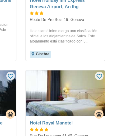
ations
Hotel Holiday Inn Express
Geneva Airport, An Ihg
Route De Pre-Bois 16. Geneva
cación
Este
Hotelstars Union otorga una clasificación
oficial a los alojamientos de Suiza. Este
alojamiento está clasificado con 3...
Ginebra
re
Hotel Royal Manotel