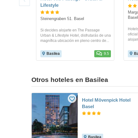
Lifestyle
Marga
Base
Steinengraben 51. Basel
Hotels
Si decides alojarte en The Passage
oficia
Urban & Lifestyle Hotel, disfrutarás de una
alojam
magnífica ubicación en pleno centro de...
Basilea
9.5
Ba
Otros hoteles en Basilea
Hotel Mövenpick Hotel
Basel
Basilea