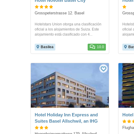
Hotel Novotel Basel City
Hotel
Grosspeterstrasse 12. Basel
Grossp
Hotelstars Union otorga una clasificación
Hotelst
oficial a los alojamientos de Suiza. Este
oficial
alojamiento está clasificado con 4...
alojami
Basilea
10.0
Bas
Hotel Holiday Inn Express and
Hotel
Suites Basel Allschwil, an IHG
Flugha