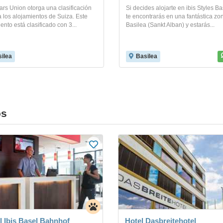
ars Union otorga una clasificación
Si decides alojarte en ibis Styles Bas
 a los alojamientos de Suiza. Este
te encontrarás en una fantástica zo
ento está clasificado con 3...
Basilea (Sankt Alban) y estarás...
ilea
Basilea
os
l Ibis Basel Bahnhof
Hotel Dasbreitehotel