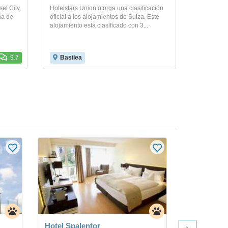
el City,
Hotelstars Union otorga una clasificación
na de
oficial a los alojamientos de Suiza. Este
alojamiento está clasificado con 3...
9.7
Basilea
Hotel Spalentor
Hotel D Ba