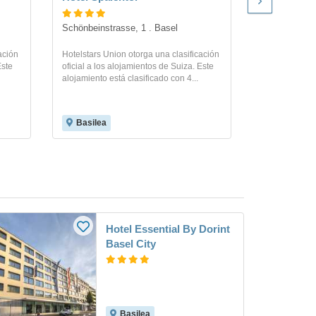
Schönbeinstrasse, 1 . Basel
Blumenrain 1
ación
Hotelstars Union otorga una clasificación
Hotelstars Uni
Este
oficial a los alojamientos de Suiza. Este
oficial a los 
alojamiento está clasificado con 4...
alojamiento es
Basilea
Basilea
Hotel Essential By Dorint
Basel City
Basilea