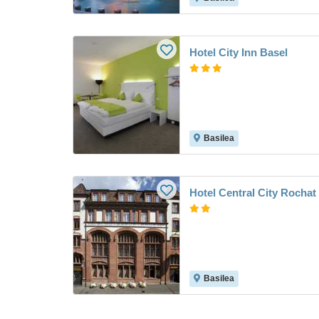
Hotel City Inn Basel
Basilea
Hotel Central City Rochat
Basilea