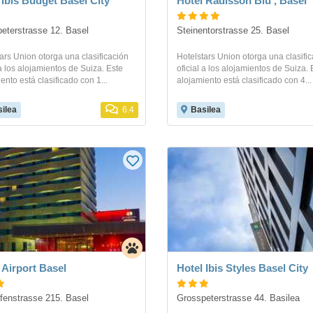
 Ibis Budget Basel City
Hotel Radisson Blu , Basel
eterstrasse 12. Basel
Steinentorstrasse 25. Basel
ars Union otorga una clasificación
Hotelstars Union otorga una clasifi
 a los alojamientos de Suiza. Este
oficial a los alojamientos de Suiza. 
ento está clasificado con 1...
alojamiento está clasificado con 4...
ilea
6.4
Basilea
 Airport Basel
Hotel Ibis Styles Basel City
fenstrasse 215. Basel
Grosspeterstrasse 44. Basilea