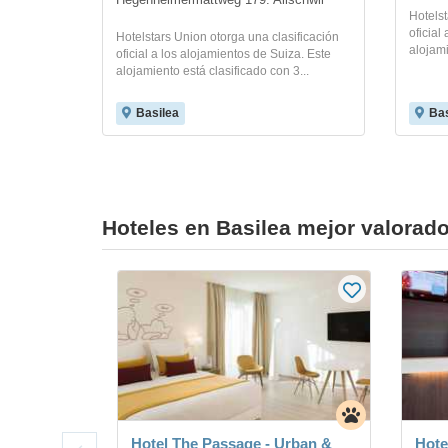
Hegenheimermattweg 179. Allschwil
Hotelst
oficial
Hotelstars Union otorga una clasificación
alojami
oficial a los alojamientos de Suiza. Este
alojamiento está clasificado con 3...
Basilea
Bas
Hoteles en Basilea mejor valorad
Hotel The Passage - Urban &
Hote