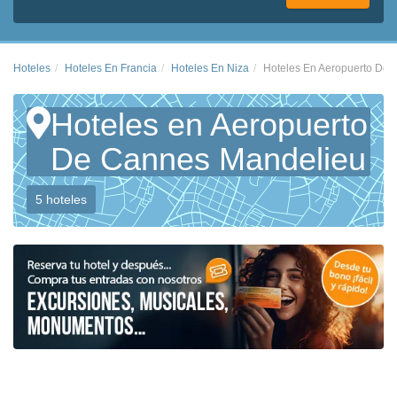
Hoteles
Hoteles En Francia
Hoteles En Niza
Hoteles En Aeropuerto De
Hoteles en Aeropuerto
De Cannes Mandelieu
5 hoteles