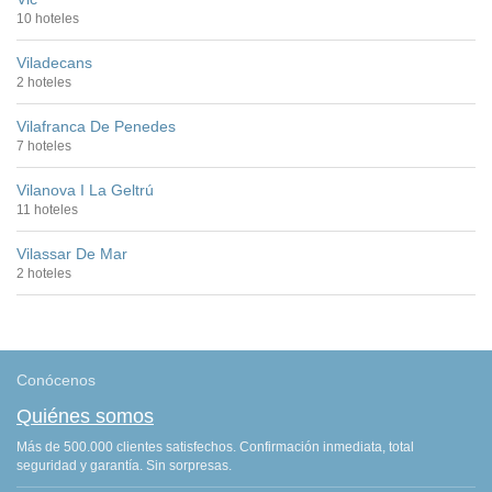
10 hoteles
Viladecans
2 hoteles
Vilafranca De Penedes
7 hoteles
Vilanova I La Geltrú
11 hoteles
Vilassar De Mar
2 hoteles
Conócenos
Quiénes somos
Más de 500.000 clientes satisfechos. Confirmación inmediata, total
seguridad y garantía. Sin sorpresas.