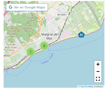
Ver en Google Maps
9
7
+
−
©
OpenStreetMap
contributors