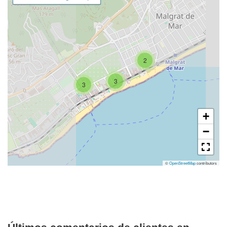
2
3
3
+
−
©
OpenStreetMap
contributors