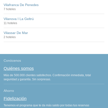
Vilafranca De Penedes
7 hoteles
Vilanova I La Geltrú
11 hoteles
Vilassar De Mar
2 hoteles
Conócenos
Quiénes somos
Más de 500.000 clientes satisfechos. Confirmación inmediata, total
seguridad y garantía. Sin sorpresas.
Ahorro
Fidelización
Tenemos el programa que te da más saldo por todas tus reservas