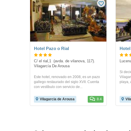
Hotel Pazo o Rial
Hotel
C/ el rial,1  (avda. de vilanova, 117). 
Lucena
Vilagarcía De Arousa
Si deci
Este hotel, renovado en 2008, es un pazo
Vilagar
gallego restaurado del siglo XVII. Cuenta
playa, 
con vestíbulo con servicio de...
Vilagarcia de Arousa
8.4
Vil