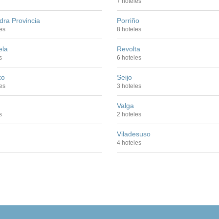
7 hoteles
dra Provincia
Porriño
es
8 hoteles
ela
Revolta
s
6 hoteles
xo
Seijo
es
3 hoteles
Valga
s
2 hoteles
Viladesuso
4 hoteles