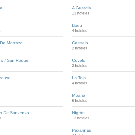
da
A Guardia
13 hoteles
Bueu
s
4 hoteles
De Morrazo
Castrelo
2 hoteles
o / San Roque
Covelo
3 hoteles
Arousa
La Toja
4 hoteles
Moaña
6 hoteles
io De Sanxenxo
Nigrán
s
12 hoteles
Paxariñas