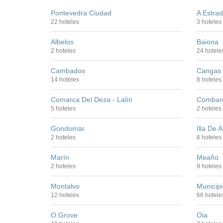
Pontevedra Ciudad
A Estra
22 hoteles
3 hoteles
Albelos
Baiona
2 hoteles
24 hotele
Cambados
Cangas 
14 hoteles
8 hoteles
Comarca Del Deza - Lalín
Combarr
5 hoteles
2 hoteles
Gondomar
Illa De 
2 hoteles
6 hoteles
Marín
Meaño
2 hoteles
9 hoteles
Montalvo
Municip
12 hoteles
66 hotele
O Grove
Oia