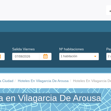
Salida
Viernes
Nº habitaciones
Pe
a Ciudad
Hoteles En Vilagarcia De Arousa
Hoteles En Vilagarcia D
a en Vilagarcia De Arousa