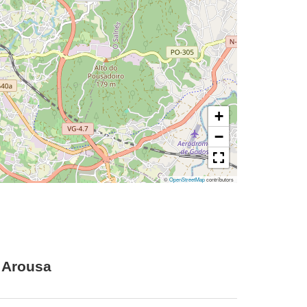
+
−
©
OpenStreetMap
contributors
e Arousa