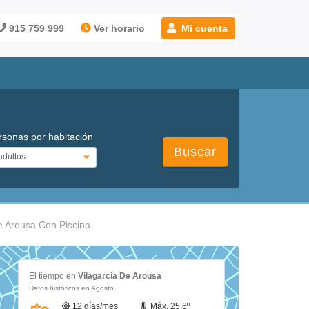
915 759 999
Ver horario
Mi cuenta
rsonas por habitación
Buscar
e Arousa Con Piscina
El tiempo en
Vilagarcia De Arousa
Datos históricos en Agosto
12 días/mes
Máx. 25.6º