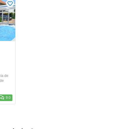
cía de
 de
9.0