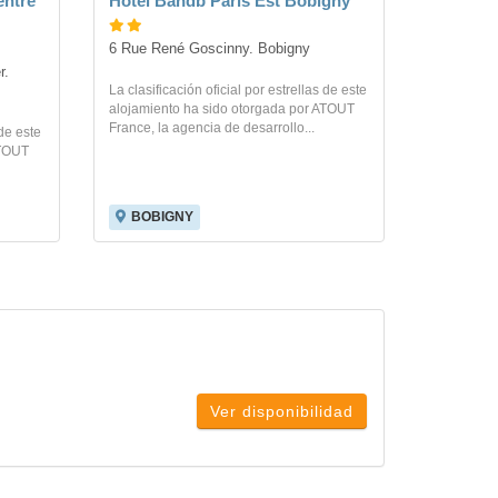
entre
Hotel Bandb Paris Est Bobigny
6 Rue René Goscinny. Bobigny
. 
La clasificación oficial por estrellas de este
alojamiento ha sido otorgada por ATOUT
France, la agencia de desarrollo...
 de este
ATOUT
BOBIGNY
Ver disponibilidad