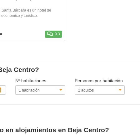
l Santa Bárbara es un hotel de
 económico y turístico.
a
9.3
 Beja Centro?
Nº habitaciones
Personas por habitación
io en alojamientos en Beja Centro?