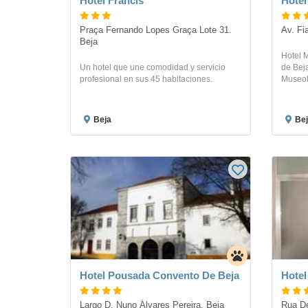
Hotel Francis
Hotel
Praça Fernando Lopes Graça Lote 31. 
Av. Fi
Beja
Hotel M
Un hotel que une comodidad y servicio
de Beja
profesional en sus 45 habitaciones.
Museol
Beja
Bej
Hotel Pousada Convento De Beja
Hotel
Largo D. Nuno Álvares Pereira. Beja
Rua De