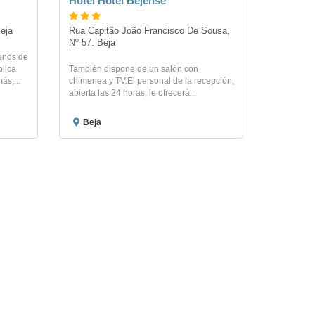
Hotel Hotel Bejense
eja
Rua Capitão João Francisco De Sousa, 
Nº 57. Beja
enos de
blica
También dispone de un salón con
ás,...
chimenea y TV.El personal de la recepción,
abierta las 24 horas, le ofrecerá...
Beja