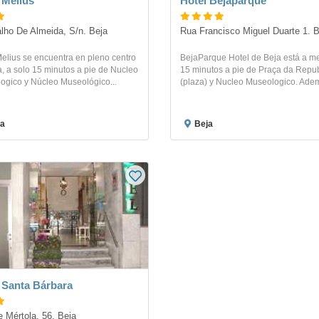
 Melius
Hotel Bejaparque
alho De Almeida, S/n. Beja
Rua Francisco Miguel Duarte 1. B
elius se encuentra en pleno centro
BejaParque Hotel de Beja está a m
, a solo 15 minutos a pie de Nucleo
15 minutos a pie de Praça da Repu
ogico y Núcleo Museológico...
(plaza) y Nucleo Museologico. Adem
a
Beja
 Santa Bárbara
 Mértola, 56. Beja