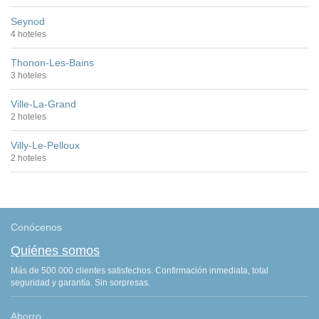
Seynod
4 hoteles
Thonon-Les-Bains
3 hoteles
Ville-La-Grand
2 hoteles
Villy-Le-Pelloux
2 hoteles
Conócenos
Quiénes somos
Más de 500.000 clientes satisfechos. Confirmación inmediata, total
seguridad y garantía. Sin sorpresas.
Ahorro