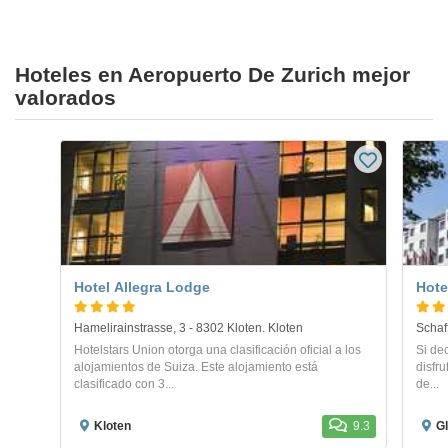
Hoteles en Aeropuerto De Zurich mejor
valorados
Hotel Allegra Lodge
Hote
Hamelirainstrasse, 3 - 8302 Kloten. Kloten
Schaf
Hotelstars Union otorga una clasificación oficial a los
Si de
alojamientos de Suiza. Este alojamiento está
disfr
clasificado con 3...
de...
Kloten
9.3
G