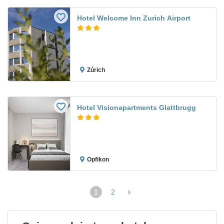
Hotel Welcome Inn Zurich Airport
Zúrich
Hotel Visionapartments Glattbrugg
Opfikon
1
2
(página
actual)