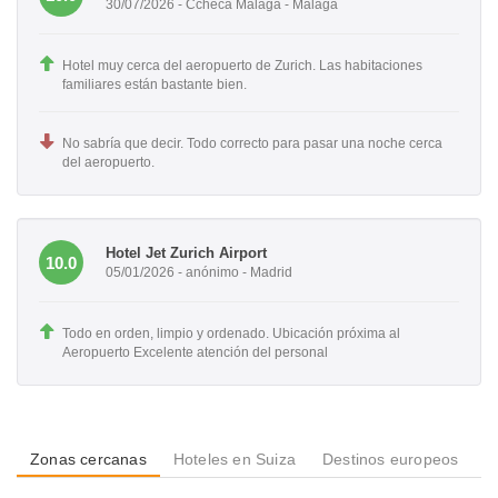
30/07/2026 - Ccheca Málaga - Málaga
Hotel muy cerca del aeropuerto de Zurich. Las habitaciones
familiares están bastante bien.
No sabría que decir. Todo correcto para pasar una noche cerca
del aeropuerto.
Hotel Jet Zurich Airport
10.0
05/01/2026 - anónimo - Madrid
Todo en orden, limpio y ordenado. Ubicación próxima al
Aeropuerto Excelente atención del personal
Zonas cercanas
Hoteles en Suiza
Destinos europeos
D