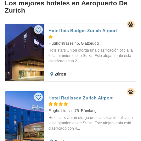
Los mejores hoteles en Aeropuerto De
Zurich
Hotel Ibis Budget Zurich Airport
Flughofstrasse 45. Glattbrugg
Hotelstars Union otorga una clasificación oficial a
los alojamientos de Suiza. Este alojamiento está
clasificado con 2...
Zúrich
Hotel Radisson Zurich Airport
Flughofstrasse 75. Rümlang
Hotelstars Union otorga una clasificación oficial a
los alojamientos de Suiza. Este alojamiento está
clasificado con 4...