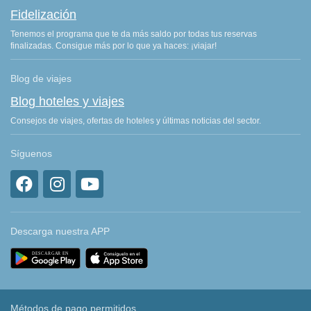
Fidelización
Tenemos el programa que te da más saldo por todas tus reservas
finalizadas. Consigue más por lo que ya haces: ¡viajar!
Blog de viajes
Blog hoteles y viajes
Consejos de viajes, ofertas de hoteles y últimas noticias del sector.
Síguenos
Descarga nuestra APP
Métodos de pago permitidos