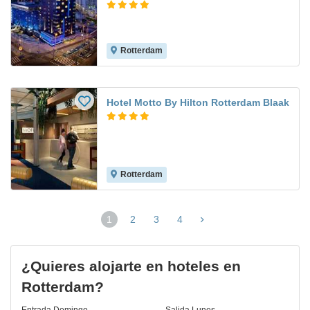
Rotterdam
Hotel Motto By Hilton Rotterdam Blaak
Rotterdam
1
2
3
4
(página
actual)
¿Quieres alojarte en hoteles en
Rotterdam?