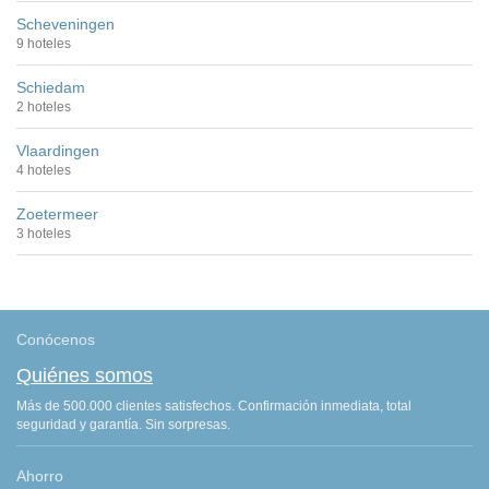
Scheveningen
9 hoteles
Schiedam
2 hoteles
Vlaardingen
4 hoteles
Zoetermeer
3 hoteles
Conócenos
Quiénes somos
Más de 500.000 clientes satisfechos. Confirmación inmediata, total
seguridad y garantía. Sin sorpresas.
Ahorro