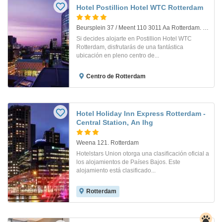
Hotel Postillion Hotel WTC Rotterdam
Beursplein 37 / Meent 110 3011 Aa Rotterdam. Rotterdam
Si decides alojarte en Postillion Hotel WTC
Rotterdam, disfrutarás de una fantástica
ubicación en pleno centro de...
Centro de Rotterdam
Hotel Holiday Inn Express Rotterdam -
Central Station, An Ihg
Weena 121. Rotterdam
Hotelstars Union otorga una clasificación oficial a
los alojamientos de Países Bajos. Este
alojamiento está clasificado...
Rotterdam