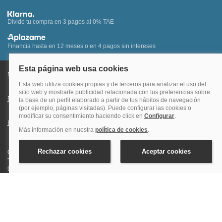
Divide tu compra en 3 pagos al 0% TAE
Financia hasta en 12 meses o en 4 pagos sin intereses
Nota legal y condiciones de uso de la página web
Política de Cookies
Política de Privacidad
Condiciones Generales de Contratación
Información Legal sobre Mercados en Línea
Quehoteles.com - Especialistas en hoteles © Copyright Veturis Travel S.A.
Todos los derechos reservados. Autorización nº I-AV0000879.4 Tel: +34
915759999