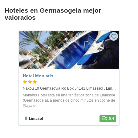
Hoteles en Germasogeia mejor
valorados
Hotel Moniatis
Naxou 10 Germasoyia P.o Box 54141 Limasssol . Limassol
Moniatis Hotel está en una fantástica zona de Limassol
(Germasogeia), a menos de cinco minutos en coche de
Playa de...
Limasol
8.4