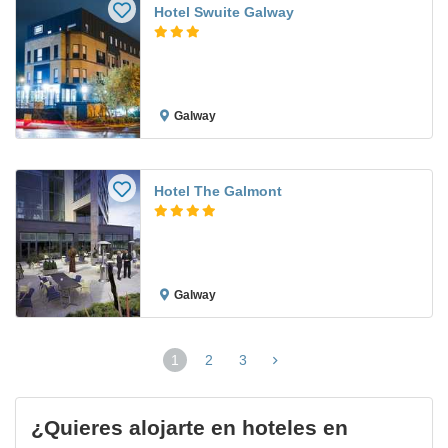
Hotel Swuite Galway
Galway
Hotel The Galmont
Galway
1
2
3
(página
actual)
¿Quieres alojarte en hoteles en