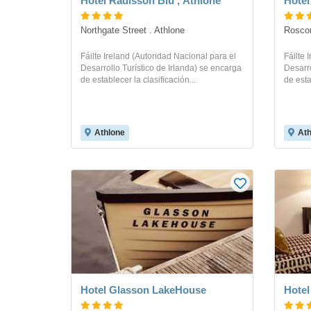
Hotel Radisson Blu , Athlone
Hote
Northgate Street . Athlone
Rosco
Fáilte Ireland (Autoridad Nacional para el
Fáilte 
Desarrollo Turístico de Irlanda) se encarga
Desarro
de establecer la clasificación...
de esta
Athlone
Ath
Hotel Glasson LakeHouse
Hote