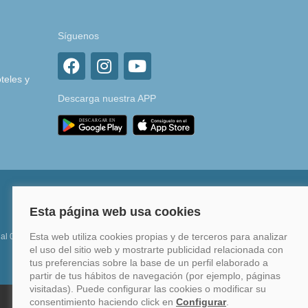
Síguenos
teles y
Descarga nuestra APP
 al 0%
Financia hasta en 12 meses o en 4 pagos sin
intereses