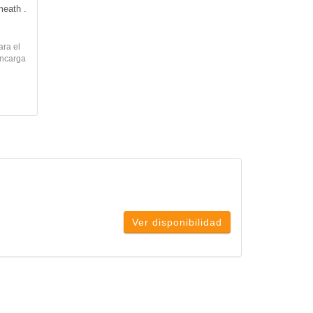
eath . 
ara el
encarga
Ver disponibilidad