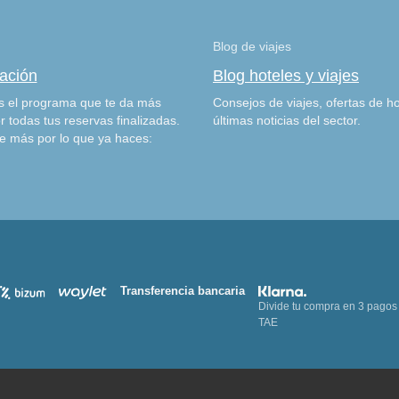
Blog de viajes
zación
Blog hoteles y viajes
 el programa que te da más
Consejos de viajes, ofertas de ho
r todas tus reservas finalizadas.
últimas noticias del sector.
e más por lo que ya haces:
Transferencia bancaria
Divide tu compra en 3 pagos
TAE