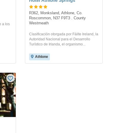
Hotel Athlone Springs
R362, Monksland, Athlone, Co. 
Roscommon, N37 F9T3 . County 
Westmeath
e a los
Clasificación otorgada por Fáilte Ireland, la
Autoridad Nacional para el Desarrollo
Turístico de Irlanda, el organismo...
Athlone