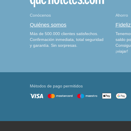
Conócenos
Ahorro
Quiénes somos
Fideli
Más de 500.000 clientes satisfechos.
Tenemos
Confirmación inmediata, total seguridad
saldo po
y garantía. Sin sorpresas.
Consigu
¡viajar!
Métodos de pago permitidos