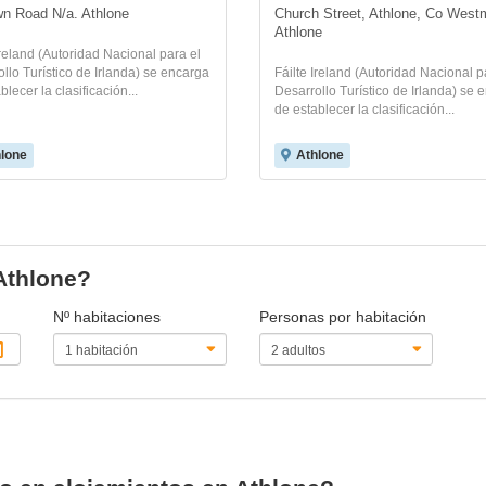
n Road N/a. Athlone
Church Street, Athlone, Co Westm
Athlone
Ireland (Autoridad Nacional para el
llo Turístico de Irlanda) se encarga
Fáilte Ireland (Autoridad Nacional p
blecer la clasificación...
Desarrollo Turístico de Irlanda) se 
de establecer la clasificación...
lone
Athlone
 Athlone?
Nº habitaciones
Personas por habitación