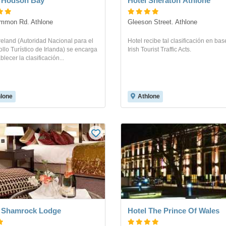
l Hodson Bay
Hotel Sheraton Athlone
mmon Rd. Athlone
Gleeson Street. Athlone
Ireland (Autoridad Nacional para el
Hotel recibe tal clasificación en bas
llo Turístico de Irlanda) se encarga
Irish Tourist Traffic Acts.
blecer la clasificación...
lone
Athlone
l Shamrock Lodge
Hotel The Prince Of Wales