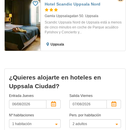
Hotel Scandic Uppsala Nord
Gamla Uppsalagatan 50. Uppsala
Scandic Uppsala Nord de Uppsala está a menos
de cinco minutos en coche de Parque acuático
Fyrishov y Concierto y...
Uppsala
¿Quieres alojarte en hoteles en
Uppsala Ciudad?
Entrada
Jueves
Salida
Viernes
Nº habitaciones
Pers. por habitación