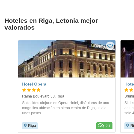
Hoteles en Riga, Letonia mejor
valorados
Hotel Opera
Hote
Raina Boulevard 33. Riga
Brunin
Si decides alojarte en Opera Hotel, disfrutarás de una
Si dec
magnífica ubicación en pleno centro de Riga, a solo
en un
unos pasos...
solo 4
Riga
9.7
R