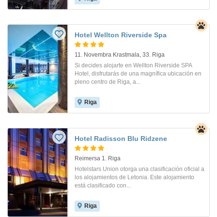
Hotel Wellton Riverside Spa
11. Novembra Krastmala, 33. Riga
Si decides alojarte en Wellton Riverside SPA
Hotel, disfrutarás de una magnífica ubicación en
pleno centro de Riga, a...
Riga
Hotel Radisson Blu Ridzene
Reimersa 1. Riga
Hotelstars Union otorga una clasificación oficial a
los alojamientos de Letonia. Este alojamiento
está clasificado con...
Riga