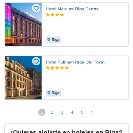
Hotel Mercure Riga Centre
Riga
Hotel Pullman Riga Old Town
Riga
1
2
3
4
5
(página
actual)
¿Quieres alojarte en hoteles en Riga?