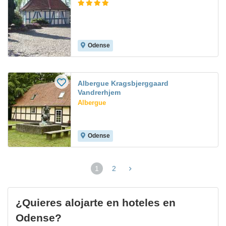
Odense
Albergue Kragsbjerggaard
Vandrerhjem
Albergue
Odense
1
2
(página
actual)
¿Quieres alojarte en hoteles en
Odense?