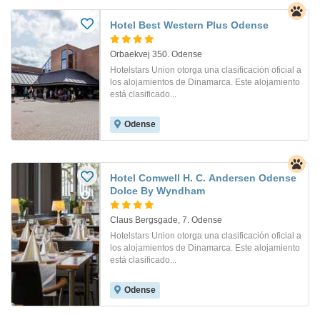
Hotel Best Western Plus Odense
Orbaekvej 350. Odense
Hotelstars Union otorga una clasificación oficial a
los alojamientos de Dinamarca. Este alojamiento
está clasificado...
Odense
Hotel Comwell H. C. Andersen Odense
Dolce By Wyndham
Claus Bergsgade, 7. Odense
Hotelstars Union otorga una clasificación oficial a
los alojamientos de Dinamarca. Este alojamiento
está clasificado...
Odense