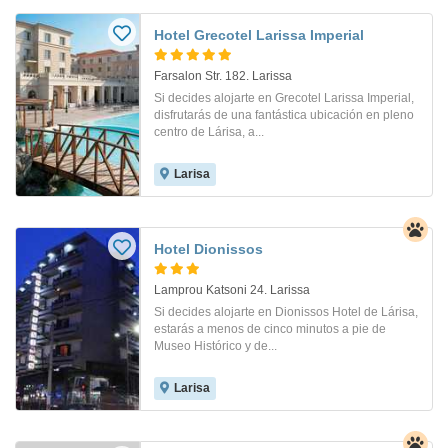
Hotel Grecotel Larissa Imperial
Farsalon Str. 182. Larissa
Si decides alojarte en Grecotel Larissa Imperial,
disfrutarás de una fantástica ubicación en pleno
centro de Lárisa, a...
Larisa
Hotel Dionissos
Lamprou Katsoni 24. Larissa
Si decides alojarte en Dionissos Hotel de Lárisa,
estarás a menos de cinco minutos a pie de
Museo Histórico y de...
Larisa