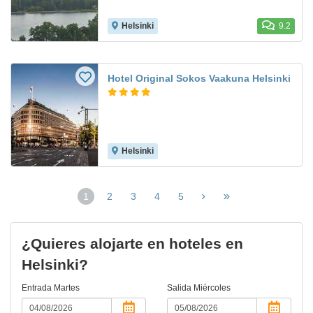
Helsinki
9.2
Hotel Original Sokos Vaakuna Helsinki
Helsinki
1
2
3
4
5
(página
actual)
¿Quieres alojarte en hoteles en
Helsinki?
Entrada
Martes
Salida
Miércoles