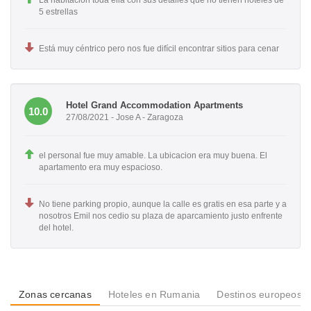
La habitación toda ella con sus detalles que no tienen hoteles de
5 estrellas
Está muy céntrico pero nos fue difícil encontrar sitios para cenar
Hotel Grand Accommodation Apartments
10.0
27/08/2021 - Jose A - Zaragoza
el personal fue muy amable. La ubicacion era muy buena. El
apartamento era muy espacioso.
No tiene parking propio, aunque la calle es gratis en esa parte y a
nosotros Emil nos cedio su plaza de aparcamiento justo enfrente
del hotel.
Zonas cercanas
Hoteles en Rumania
Destinos europeos