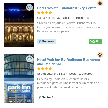
Hotel Novotel Bucharest City Centre
Calea Victoriei 37B Sector 1 . Bucharest
Si decides alojarte en Novotel Bucharest City
Centre, disfrutarás de una céntrica ubicación en
Bucarest, a pocos pasos...
Bucarest
8.0
Hotel Park Inn By Radisson Bucharest
and Residence
Strada Luterana Nr. 2-4, Sector 1. Bucarest
Park Inn by Radisson Bucharest Hotel &
Residence goza de una fantástica ubicación en
pleno centro de Bucarest, a menos...
Sector 1