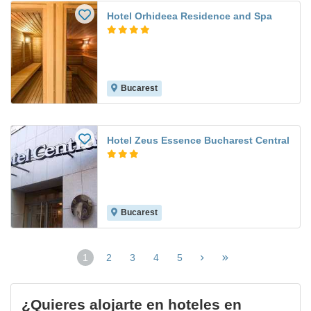
Hotel Orhideea Residence and Spa
Bucarest
Hotel Zeus Essence Bucharest Central
Bucarest
1
2
3
4
5
(página
actual)
¿Quieres alojarte en hoteles en