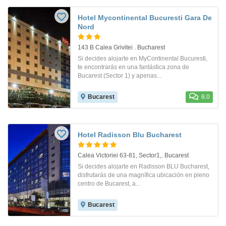
Hotel Mycontinental Bucuresti Gara De
Nord
143 B Calea Grivitei . Bucharest
Si decides alojarte en MyContinental Bucuresti,
te encontrarás en una fantástica zona de
Bucarest (Sector 1) y apenas...
Bucarest
8.0
Hotel Radisson Blu Bucharest
Calea Victoriei 63-81, Sector1,. Bucarest
Si decides alojarte en Radisson BLU Bucharest,
disfrutarás de una magnífica ubicación en pleno
centro de Bucarest, a...
Bucarest