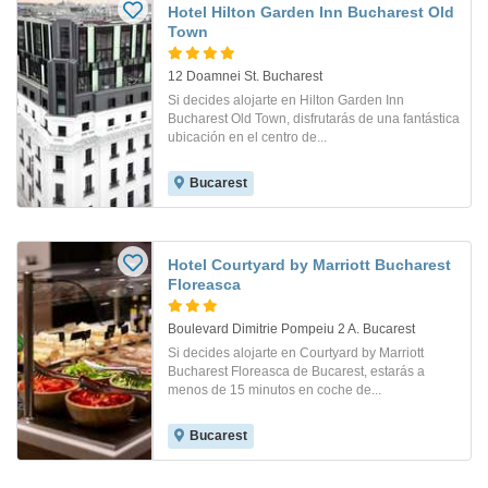
Hotel Hilton Garden Inn Bucharest Old
Town
12 Doamnei St. Bucharest
Si decides alojarte en Hilton Garden Inn
Bucharest Old Town, disfrutarás de una fantástica
ubicación en el centro de...
Bucarest
Hotel Courtyard by Marriott Bucharest
Floreasca
Boulevard Dimitrie Pompeiu 2 A. Bucarest
Si decides alojarte en Courtyard by Marriott
Bucharest Floreasca de Bucarest, estarás a
menos de 15 minutos en coche de...
Bucarest