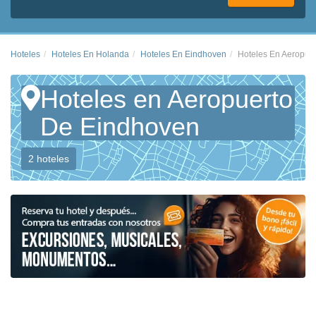
Hoteles
Hoteles En Holanda
Hoteles En Eindhoven
Hoteles En Aeropue
Hoteles en Aeropuerto
De Eindhoven
2 hoteles