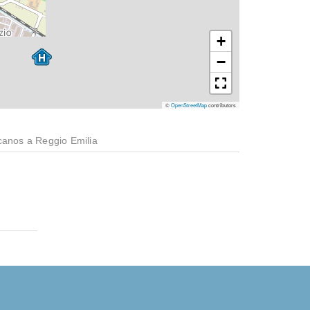
+
−
©
OpenStreetMap
contributors
canos a Reggio Emilia