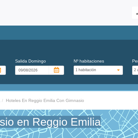
Salida
Domingo
Nº habitaciones
Pe
a
Hoteles En Reggio Emilia Con Gimnasio
sio en Reggio Emilia