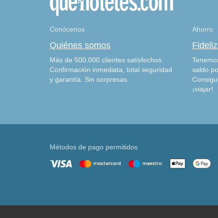
Conócenos
Ahorro
Quiénes somos
Fideli
Más de 500.000 clientes satisfechos.
Tenemos
Confirmación inmediata, total seguridad
saldo po
y garantía. Sin sorpresas.
Consigu
¡viajar!
Métodos de pago permitidos