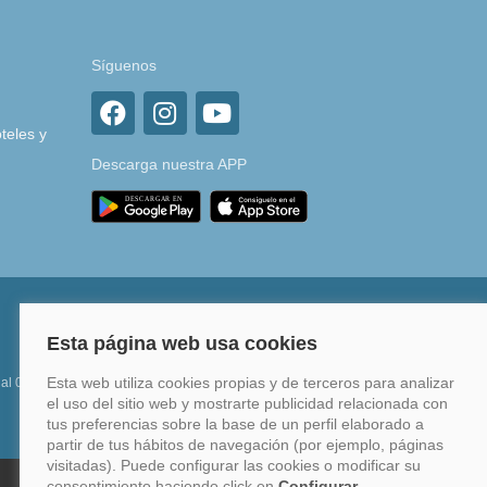
Síguenos
teles y
Descarga nuestra APP
 al 0%
Financia hasta en 12 meses o en 4 pagos sin
intereses