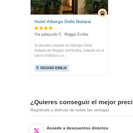
Hotel Albergo Delle Notarie
Via palazzolo 5 . Reggio Emilia
Si decides alojarte en Albergo Delle
Notarie de Reggio nell'Emilia, estarás en el
casco histórico y a...
REGGIO EMILIA
¿Quieres conseguir el mejor prec
Regístrate y disfruta de todas las ventajas
Accede a descuentos directos