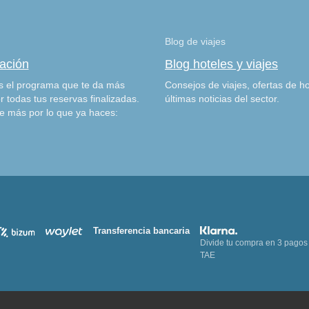
Blog de viajes
zación
Blog hoteles y viajes
 el programa que te da más
Consejos de viajes, ofertas de ho
r todas tus reservas finalizadas.
últimas noticias del sector.
e más por lo que ya haces:
Transferencia bancaria
Divide tu compra en 3 pagos
TAE