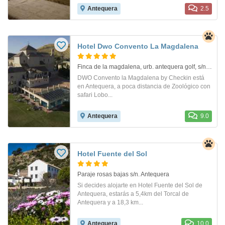
Antequera
2.5
Hotel Dwo Convento La Magdalena
Finca de la magdalena, urb. antequera golf, s/n. Antequera
DWO Convento la Magdalena by Checkin está
en Antequera, a poca distancia de Zoológico con
safari Lobo...
Antequera
9.0
Hotel Fuente del Sol
Paraje rosas bajas s/n. Antequera
Si decides alojarte en Hotel Fuente del Sol de
Antequera, estarás a 5,4km del Torcal de
Antequera y a 18,3 km...
Antequera
10.0