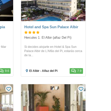
pia
Hotel and Spa Sun Palace Albir
Hercules 1. El Albir (alfaz Del Pi)
y Mar
Si decides alojarte en Hotel & Spa Sun
Palace Albir de L'Alfàs del Pi, estarás cerca
de la...
9.6
El Albir - Alfaz del Pi
7.9