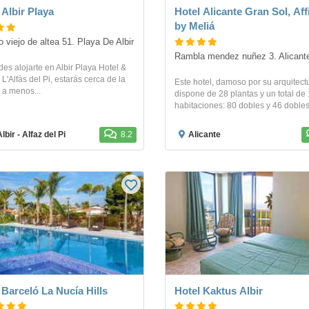
 Albir Playa
Hotel Alicante Gran Sol, Affi
by Meliá
 viejo de altea 51. Playa De Albir
Rambla mendez nuñez 3. Alicant
des alojarte en Albir Playa Hotel &
L'Alfàs del Pi, estarás cerca de la
Este hotel, damoso por su arquitect
 a menos...
dispone de 28 plantas y un total de
habitaciones: 80 dobles y 46 dobles.
Albir - Alfaz del Pi
8.2
Alicante
 Barceló La Nucía Hills
Hotel Kaktus Albir