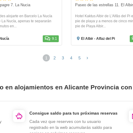
 pagre 7. La Nucia
Paseo de las estrellas 11. El Albir
des alojarte en Barcelo La Nucía
Hotel Kaktus Albir de L'Alfàs del Pi 
e La Nucía, apenas te separarán
pie de playa y a menos de cinco mi
nutos en...
pie de Playa Albir...
Nucía
9.1
El Albir - Alfaz del Pi
1
2
3
4
5
io en alojamientos en Alicante Provincia co
Consigue saldo para tus próximas reservas
y
Cada vez que reserves con tu usuario
registrado en la web acumularás saldo para