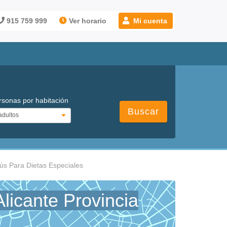
915 759 999
Ver horario
Mi cuenta
rsonas por habitación
Buscar
ús Para Dietas Especiales
licante Provincia