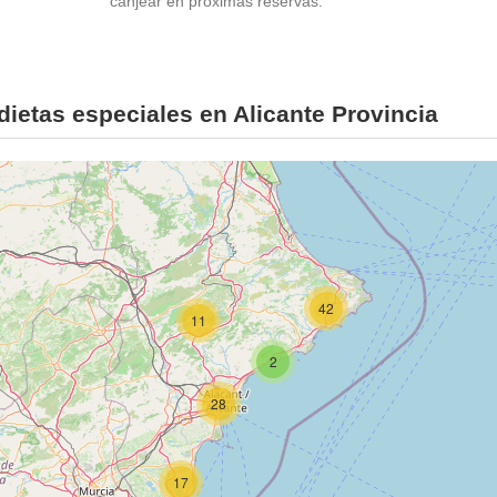
canjear en próximas reservas.
ietas especiales en Alicante Provincia
42
11
2
28
17