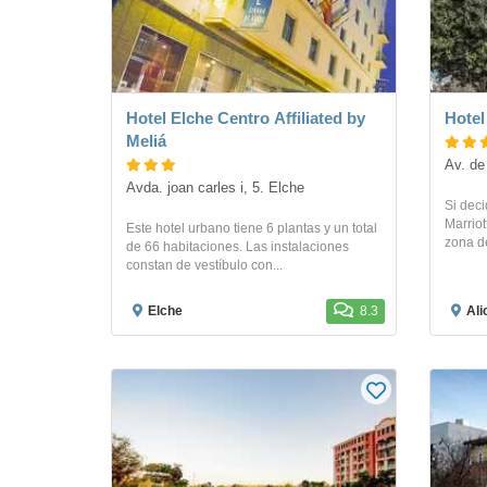
Hotel Elche Centro Affiliated by
Meliá
Av. de
Avda. joan carles i, 5. Elche
Si deci
Marriot
Este hotel urbano tiene 6 plantas y un total
zona de
de 66 habitaciones. Las instalaciones
constan de vestíbulo con...
Elche
8.3
Ali