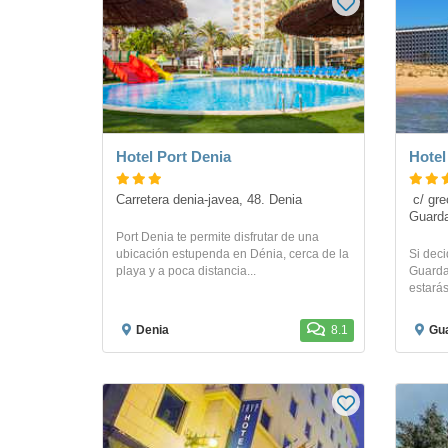
Hotel Port Denia
Hotel
Carretera denia-javea, 48. Denia
 c/ grecia 1, playa del moncayo. 
Guard
Port Denia te permite disfrutar de una
ubicación estupenda en Dénia, cerca de la
Si deci
playa y a poca distancia...
Guarda
estarás
Denia
8.1
Gua