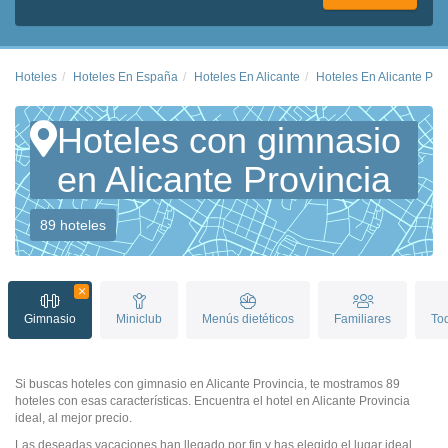
Hoteles
Hoteles En España
Hoteles En Alicante
Hoteles En Alicante Pro
Hoteles con gimnasio
en Alicante Provincia
89 hoteles
Gimnasio
Miniclub
Menús dietéticos
Familiares
Tod
Si buscas hoteles con gimnasio en Alicante Provincia, te mostramos 89
hoteles con esas características. Encuentra el hotel en Alicante Provincia
ideal, al mejor precio.
Las deseadas vacaciones han llegado por fin y has elegido el lugar ideal.