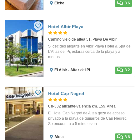
Elche
8.6
Hotel Albir Playa
Camino viejo de altea 51. Playa De Albir
Si decides alojarte en Albir Playa Hotel & Spa de
L'Alfàs del Pi, estarás cerca de la playa y a
menos...
El Albir - Alfaz del Pi
8.2
Hotel Cap Negret
Cn-332 alicante-valencia km. 159. Altea
El Hotel Cap Negret de Altea goza de acceso
privado a la playa de guijarros de Cap Negret.
Se encuentra a 5 minutos en...
Altea
8.6