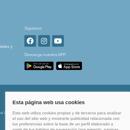
Síguenos
teles y
Descarga nuestra APP
 al 0%
Financia hasta en 12 meses o en 4 pagos sin
intereses