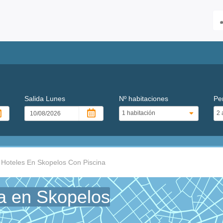
Salida
Lunes
Nº habitaciones
Pe
Hoteles En Skopelos Con Piscina
na en Skopelos