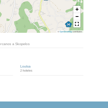
+
−
©
OpenStreetMap
contributors
ercanos a Skopelos
Loutsa
2 hoteles