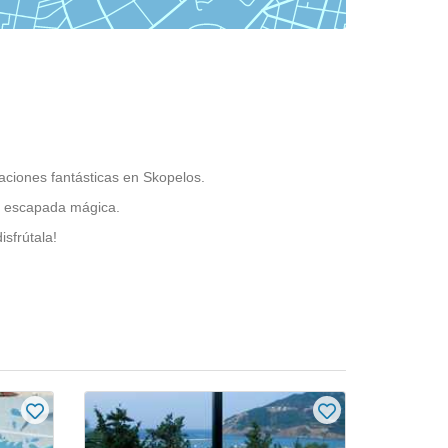
caciones fantásticas en Skopelos.
na escapada mágica.
sfrútala!