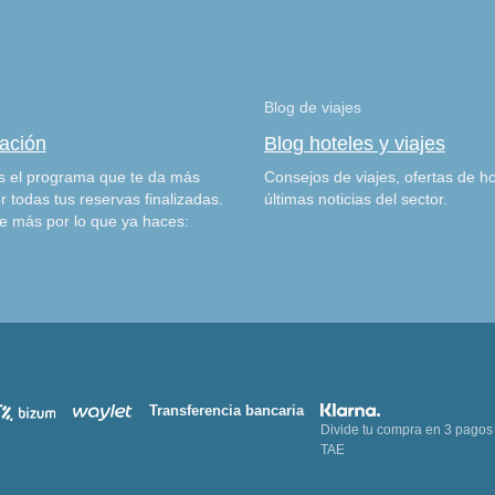
Blog de viajes
zación
Blog hoteles y viajes
 el programa que te da más
Consejos de viajes, ofertas de ho
r todas tus reservas finalizadas.
últimas noticias del sector.
e más por lo que ya haces:
Transferencia bancaria
Divide tu compra en 3 pagos
TAE