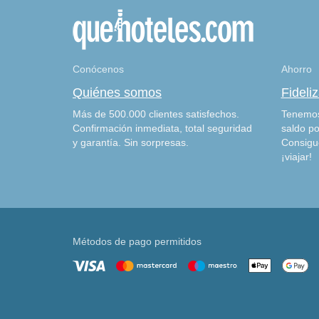
Conócenos
Ahorro
Quiénes somos
Fideli
Más de 500.000 clientes satisfechos.
Tenemos
Confirmación inmediata, total seguridad
saldo po
y garantía. Sin sorpresas.
Consigu
¡viajar!
Métodos de pago permitidos