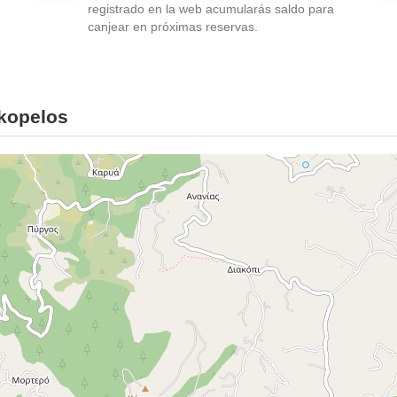
registrado en la web acumularás saldo para
canjear en próximas reservas.
Skopelos