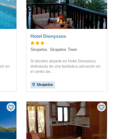
Hotel Dionyssos
Skopelos. Skopelos Town
Si decides alojarte en Hotel Dionyssos,
ión en
disfrutarás de una fantástica ubicación en
el centro de...
Skopelos