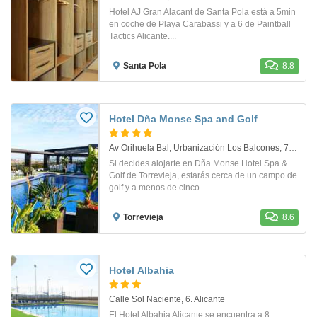
Hotel AJ Gran Alacant de Santa Pola está a 5min
en coche de Playa Carabassi y a 6 de Paintball
Tactics Alicante....
Santa Pola
8.8
Hotel Dña Monse Spa and Golf
Av Orihuela Bal, Urbanización Los Balcones, 75. Torrevieja
Si decides alojarte en Dña Monse Hotel Spa &
Golf de Torrevieja, estarás cerca de un campo de
golf y a menos de cinco...
Torrevieja
8.6
Hotel Albahia
Calle Sol Naciente, 6. Alicante
El Hotel Albahia Alicante se encuentra a 8