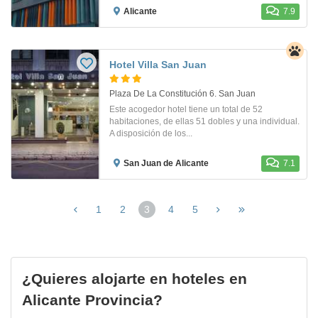
Alicante
7.9
Hotel Villa San Juan
Plaza De La Constitución 6. San Juan
Este acogedor hotel tiene un total de 52
habitaciones, de ellas 51 dobles y una individual.
A disposición de los...
San Juan de Alicante
7.1
1
2
3
4
5
(página
actual)
¿Quieres alojarte en hoteles en
Alicante Provincia?