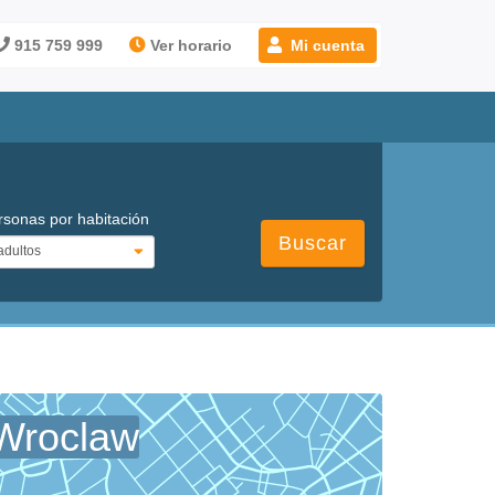
915 759 999
Ver horario
Mi cuenta
rsonas por habitación
Buscar
 Wroclaw