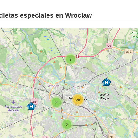
dietas especiales en Wroclaw
2
20
2
2