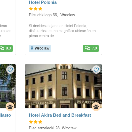
Hotel Polonia
Pilsudskiiego 66,. Wroclaw
pleno
Si decides alojarte en Hotel Polonia,
utos en
disfrutarás de una magnífica ubicación en
...
pleno centro de...
8.3
Wroclaw
7.0
iasto
Hotel Akira Bed and Breakfast
Plac strzelecki 28. Wrocław