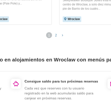
SleepWalker Boutique Suites está 
 (Psie Pole) y...
centro de Wroclaw, a solo diez minu
pie de Barrio de los cuatro...
oclaw
Wroclaw
1
2
io en alojamientos en Wroclaw con menús pa
Consigue saldo para tus próximas reservas
y
Cada vez que reserves con tu usuario
registrado en la web acumularás saldo para
canjear en próximas reservas.