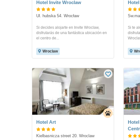
Hotel Invite Wroclaw
Ul. hubska 54. Wrocław
Sw.mar
Si decides alojarte en Invite Wroclaw,
Si te a
disfrutarás de una fantástica ubicación en
disfrut
el centro de...
Wroclaw
Wroclaw
Wr
Hotel Art
Hotel
Cent
Kielbasnicza street 20. Wroclaw