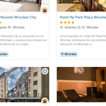
 Novotel Wroclaw City
Hotel Hp Park Plaza Wrocl
igowa 35. Wroclaw
Ul. drobnera 11-13. Wroclaw
l Wroclaw City se encuentra en en
Si te hospedas en Hotel HP Park Pl
(Wroclaw), a apenas diez minutos en
Wroclaw, disfrutarás de una céntric
e Barrio de los cuatro...
ubicación en Wroclaw, a...
oclaw
Wroclaw