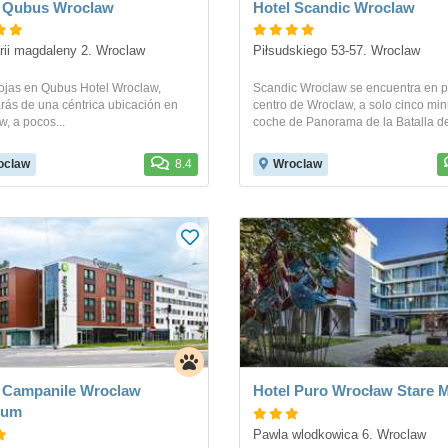
Hotel Qubus Wroclaw
Hotel Scandic Wroclaw
ii magdaleny 2. Wroclaw
Piłsudskiego 53-57. Wroclaw
lojas en Qubus Hotel Wroclaw,
Scandic Wroclaw se encuentra en 
arás de una céntrica ubicación en
centro de Wroclaw, a solo cinco min
, a pocos...
coche de Panorama de la Batalla de
oclaw
8.4
Wroclaw
 Campanile Wroclaw
Hotel Puro Wrocław Stare M
rum
Pawla wlodkowica 6. Wroclaw