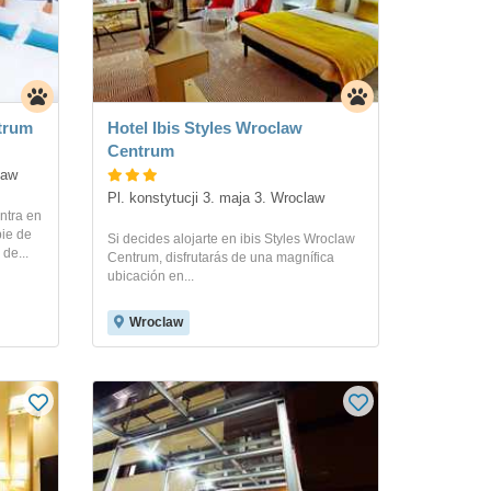
trum
Hotel Ibis Styles Wroclaw
Centrum
law
Pl. konstytucji 3. maja 3. Wroclaw
ntra en
pie de
Si decides alojarte en ibis Styles Wroclaw
de...
Centrum, disfrutarás de una magnífica
ubicación en...
Wroclaw