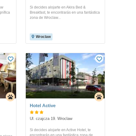
aw
Si decides alojarte en Akira Bed &
gnífica
Breakfast, te encontrarás en una fantástica
zona de Wroclaw...
Wroclaw
Hotel Active
Ul. czajcza 19. Wroclaw
Si decides alojarte en Active Hotel, te
encontrarás en una fantástica zona de