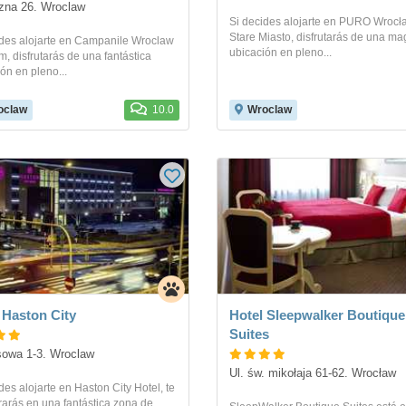
ezna 26. Wroclaw
Si decides alojarte en PURO Wrocł
Stare Miasto, disfrutarás de una ma
ides alojarte en Campanile Wroclaw
ubicación en pleno...
, disfrutarás de una fantástica
ón en pleno...
oclaw
10.0
Wroclaw
 Haston City
Hotel Sleepwalker Boutique
Suites
ysowa 1-3. Wroclaw
Ul. św. mikołaja 61-62. Wrocław
des alojarte en Haston City Hotel, te
arás en una fantástica zona de