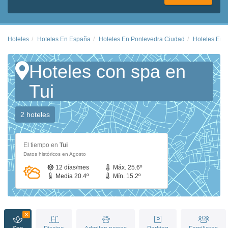
Hoteles
Hoteles En España
Hoteles En Pontevedra Ciudad
Hoteles En T
Hoteles con spa en
Tui
2 hoteles
El tiempo en
Tui
Datos históricos en Agosto
12 días/mes
Máx. 25.6º
Media 20.4º
Mín. 15.2º