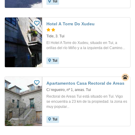
Tui
Hotel A Torre Do Xudeu
Tide, 3. Tui
El Hotel A Torre do Xudeu, situado en Tui, a
orillas del río Miño y a la izquierda del Camino...
Tui
Apartamentos Casa Rectoral de Areas
C/ regueiro, nº 1, areas. Tui
Rectoral de Areas Tui está situado en Tui. Vigo
se encuentra a 23 km de la propiedad. la zona es
muy popular...
Tui