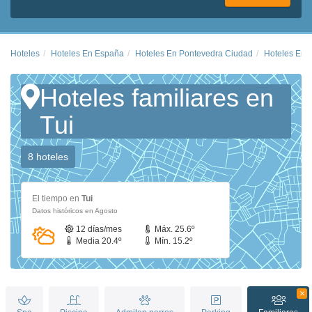
Hoteles
Hoteles En España
Hoteles En Pontevedra Ciudad
Hoteles En T
Hoteles familiares en
Tui
8 hoteles
El tiempo en
Tui
Datos históricos en Agosto
12 días/mes
Máx. 25.6º
Media 20.4º
Mín. 15.2º