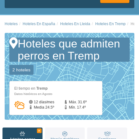
Hoteles
Hoteles En España
Hoteles En Lleida
Hoteles En Tremp
Hote
Hoteles que admiten
perros en Tremp
2 hoteles
El tiempo en
Tremp
Datos históricos en Agosto
12 días/mes
Máx. 31.6º
Media 24.5º
Mín. 17.4º