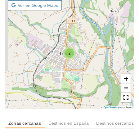
Ver en Google Maps
2
+
−
©
OpenStreetMap
contributors
Zonas cercanas
Destinos en España
Destinos cercanos a