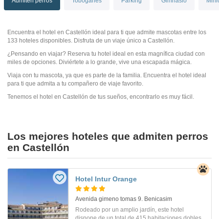
Admiten perros
Toboganes
Parking
Gimnasio
Mini
Encuentra el hotel en Castellón ideal para ti que admite mascotas entre los
133 hoteles disponibles. Disfruta de un viaje único a Castellón.
¿Pensando en viajar? Reserva tu hotel ideal en esta magnífica ciudad con
miles de opciones. Diviértete a lo grande, vive una escapada mágica.
Viaja con tu mascota, ya que es parte de la familia. Encuentra el hotel ideal
para ti que admita a tu compañero de viaje favorito.
Tenemos el hotel en Castellón de tus sueños, encontrarlo es muy fácil.
Los mejores hoteles que admiten perros
en Castellón
Hotel Intur Orange
Avenida gimeno tomas 9. Benicasim
Rodeado por un amplio jardín, este hotel
dispone de un total de 415 habitaciones dobles