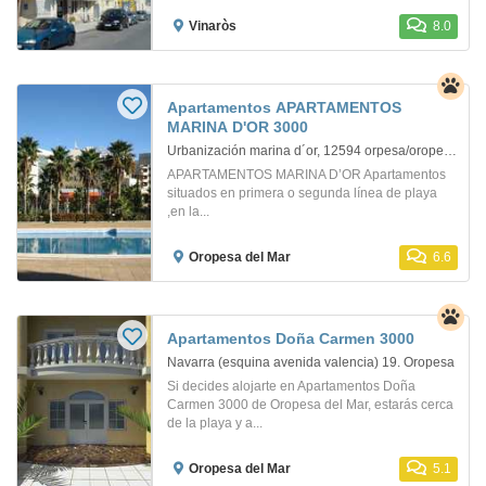
Vinaròs
8.0
Apartamentos APARTAMENTOS
MARINA D'OR 3000
Urbanización marina d´or, 12594 orpesa/oropesa del mar. Oropesa
APARTAMENTOS MARINA D’OR Apartamentos
situados en primera o segunda línea de playa
,en la...
Oropesa del Mar
6.6
Apartamentos Doña Carmen 3000
Navarra (esquina avenida valencia) 19. Oropesa
Si decides alojarte en Apartamentos Doña
Carmen 3000 de Oropesa del Mar, estarás cerca
de la playa y a...
Oropesa del Mar
5.1