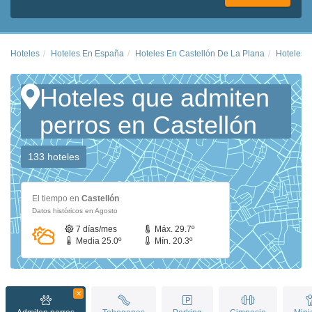
Hoteles
Hoteles En España
Hoteles En Castellón De La Plana
Hoteles E
Hoteles que admiten
perros en Castellón
133 hoteles
El tiempo en
Castellón
Datos históricos en Agosto
7 días/mes
Máx. 29.7º
Media 25.0º
Mín. 20.3º