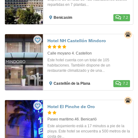
repartidas en 7 plantas...
Benicasim
7.2
Hotel NH Castellón Mindoro
Calle moyano 4. Castellon
Este hotel cuenta con un total de 105
habitaciones. También dispone de un
restaurante climatizado y de una...
Castellón de la Plana
7.2
Hotel El Pinche de Oro
Paseo maritimo.46. Benicarló
Este alojamiento está a 17 minutos a pie de la
playa. Este hotel se encuentra a 500 metros de la
costa de...