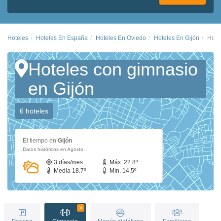
Hoteles
Hoteles En España
Hoteles En Oviedo
Hoteles En Gijón
Hote
Hoteles con gimnasio
en Gijón
6 hoteles
El tiempo en
Gijón
Datos históricos en Agosto
3 días/mes
Máx. 22.8º
Media 18.7º
Mín. 14.5º