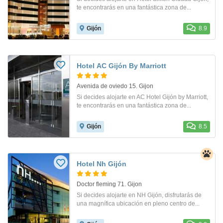
te encontrarás en una fantástica zona de...
Gijón
8.9
Hotel AC Gijón By Marriott
Avenida de oviedo 15. Gijon
Si decides alojarte en AC Hotel Gijón by Marriott,
te encontrarás en una fantástica zona de...
Gijón
8.5
Hotel Nh Gijón
Doctor fleming 71. Gijon
Si decides alojarte en NH Gijón, disfrutarás de
una magnífica ubicación en pleno centro de...