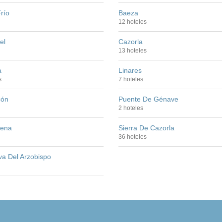
río
Baeza
12 hoteles
el
Cazorla
13 hoteles
a
Linares
s
7 hoteles
cón
Puente De Génave
2 hoteles
lena
Sierra De Cazorla
36 hoteles
va Del Arzobispo