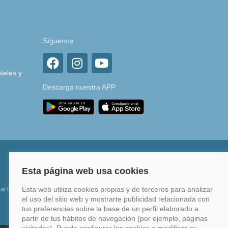
Síguenos
teles y
Descarga nuestra APP
 al 0%
Financia hasta en 12 meses o en 4 pagos sin
intereses