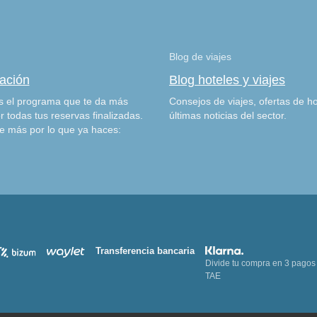
Blog de viajes
zación
Blog hoteles y viajes
 el programa que te da más
Consejos de viajes, ofertas de ho
r todas tus reservas finalizadas.
últimas noticias del sector.
e más por lo que ya haces:
Transferencia bancaria
Divide tu compra en 3 pagos
TAE