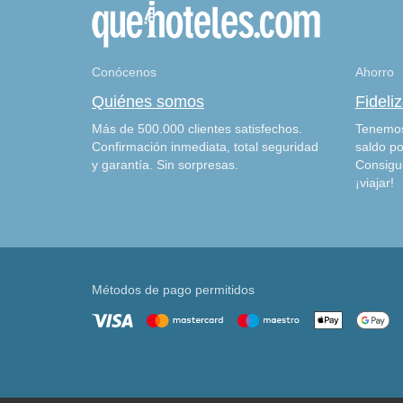
Conócenos
Ahorro
Quiénes somos
Fideli
Más de 500.000 clientes satisfechos.
Tenemos
Confirmación inmediata, total seguridad
saldo po
y garantía. Sin sorpresas.
Consigu
¡viajar!
Métodos de pago permitidos